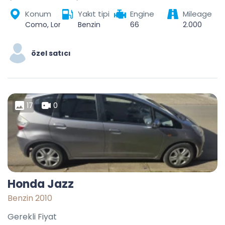
Konum
Yakıt tipi
Engine
Mileage
Como, Lombardy, 22100, Italy
Benzin
66
2.000
özel satıcı
17
0
Honda Jazz
Benzin 2010
Gerekli Fiyat