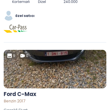
Kortemark, Diksmuide, West Flanders, Belgium
Dizel
240.000
özel satıcı
9
0
Ford C-Max
Benzin 2017