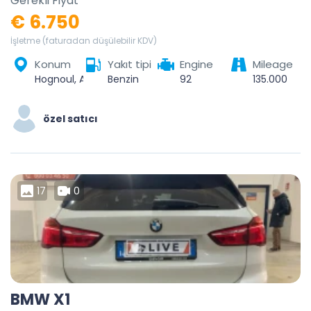
Gerekli Fiyat
€ 6.750
İşletme (faturadan düşülebilir KDV)
Konum
Yakıt tipi
Engine
Mileage
Hognoul, Awans, Liège, Wallonie, 4340, Belgique
Benzin
92
135.000
özel satıcı
17
0
BMW X1