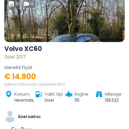
20
0
Volvo XC60
Dizel 2017
Gerekli Fiyat
€ 14.900
İşletme (faturadan düşülebilir KDV)
Konum
Yakıt tipi
Engine
Mileage
Herentals, Turnhout, Antwerpen, Vlaanderen, 2200, België
Dizel
110
136.522
özel satıcı