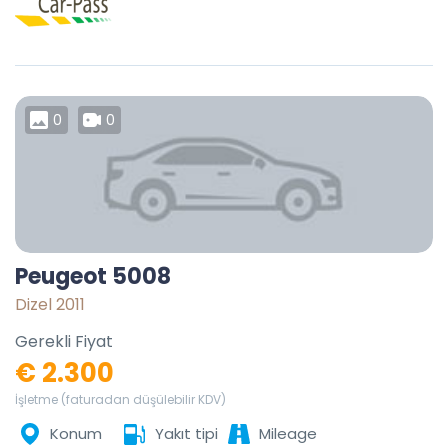
0
0
Peugeot 5008
Dizel 2011
Gerekli Fiyat
€ 2.300
İşletme (faturadan düşülebilir KDV)
Konum
Yakıt tipi
Mileage