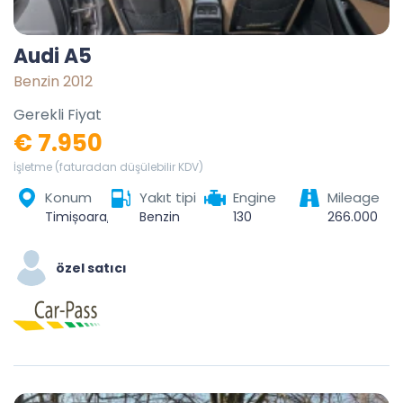
Audi A5
Benzin 2012
Gerekli Fiyat
€ 7.950
İşletme (faturadan düşülebilir KDV)
Konum
Yakıt tipi
Engine
Mileage
Timișoara, Timiș, România
Benzin
130
266.000
özel satıcı