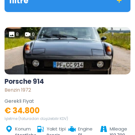
filtre
8
0
Porsche 914
Benzin 1972
Gerekli Fiyat
€ 34.800
İşletme (faturadan düşülebilir KDV)
Konum
Yakıt tipi
Engine
Mileage