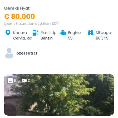
Gerekli Fiyat
€ 80.000
İşletme (faturadan düşülebilir KDV)
Konum
Yakıt tipi
Engine
Mileage
Cervia, Ravenna, Emilia-Romagna, 48015, Italy
Benzin
55
80.345
özel satıcı
6
0