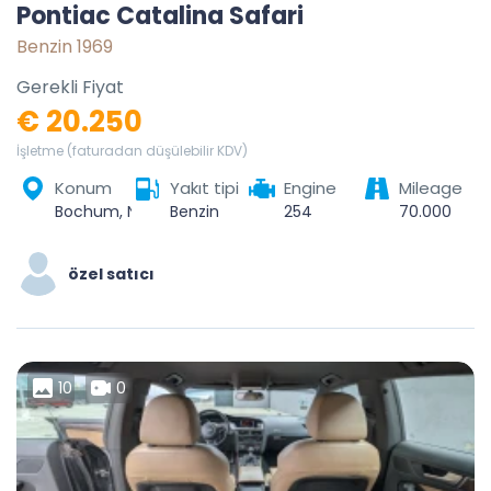
Pontiac Catalina Safari
Benzin 1969
Gerekli Fiyat
€ 20.250
İşletme (faturadan düşülebilir KDV)
Konum
Yakıt tipi
Engine
Mileage
Bochum, North Rhine-Westphalia, Germany
Benzin
254
70.000
özel satıcı
10
0