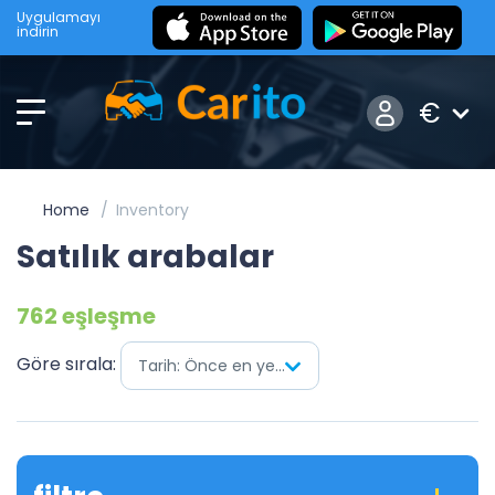
Uygulamayı
indirin
€
Home
Inventory
Satılık arabalar
762 eşleşme
Göre sırala:
Tarih: Önce en yenisi