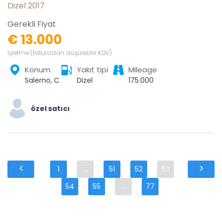
Dizel 2017
Gerekli Fiyat
€ 13.000
İşletme (faturadan düşülebilir KDV)
Konum
Yakıt tipi
Mileage
Salerno, Campania, Italia
Dizel
175.000
özel satıcı
1
...
51
52
53
54
55
...
77