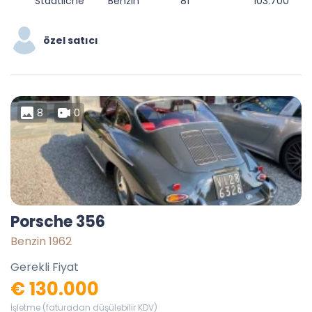
Staatliche Münze Baden Württemberg Standort Karlsruhe, 28a, Innenstadt-West, Karlsruhe, Baden-Württemberg, 76133, Germany
Benzin
81
103.700
özel satıcı
8
0
Porsche 356
Benzin 1962
Gerekli Fiyat
€ 130.000
İşletme (faturadan düşülebilir KDV)