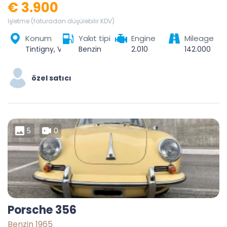
€ 3.900
İşletme (faturadan düşülebilir KDV)
Konum
Yakıt tipi
Engine
Mileage
Tintigny, Virton, Luxembourg, Wallonie, 6730, Belgique
Benzin
2.010
142.000
özel satıcı
5
0
Porsche 356
Benzin 1965