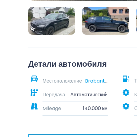
Детали автомобиля
Местоположение
Brabant wallon, Belgique
Т
Передача
Автоматический
К
Mileage
140.000 км