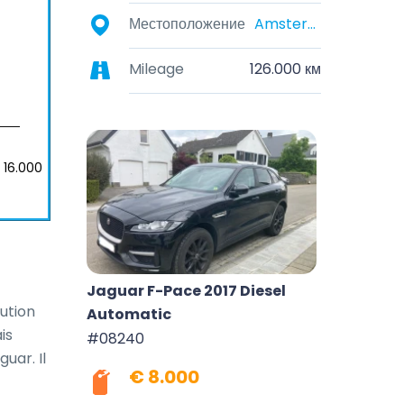
Местоположение
Amsterdam, North Holland, Netherlands
Mileage
126.000 км
 16.000
Jaguar F-Pace 2017 Diesel
ution 
Automatic
s 
#08240
ar. Il 
€ 8.000