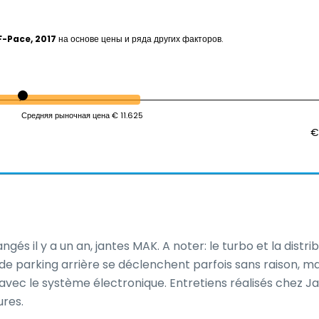
F-Pace, 2017
на основе цены и ряда других факторов.
Средняя рыночная цена € 11.625
€
s il y a un an, jantes MAK. A noter: le turbo et la distrib
e parking arrière se déclenchent parfois sans raison, mai
vec le système électronique. Entretiens réalisés chez Jagu
ures.