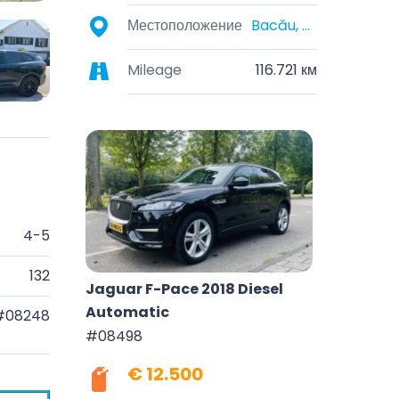
Местоположение
Bacău, România
Mileage
116.721 км
4-5
132
Jaguar F-Pace 2018 Diesel
Automatic
#08248
#08498
€ 12.500