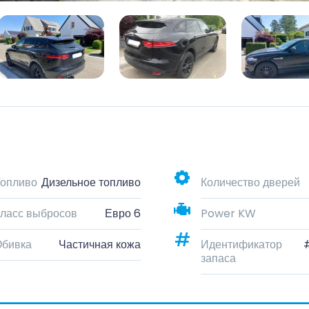
опливо
Дизельное топливо
Количество дверей
ласс выбросов
Евро 6
Power KW
Обивка
Частичная кожа
Идентификатор
запаса