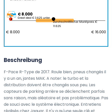
€ 8.000
Great deal € 3.625 unter
Durchschnittlicher Marktpreis €
11.625
€ 8.000
€ 16.000
Beschreibung
F-Pace R-Type de 2017. Roule bien, pneus changés il 
y a un an, jantes MAK. A noter: le turbo et la 
distribution doivent être changés sous peu. Les 
capteurs de parking arrière se déclenchent parfois 
sans raison, mais aléatoire et pas problématique. Pas 
de souci avec le système électronique. Entretiens 
réalisés chez Jaguar. Il n'y a qu'une seule clé et 