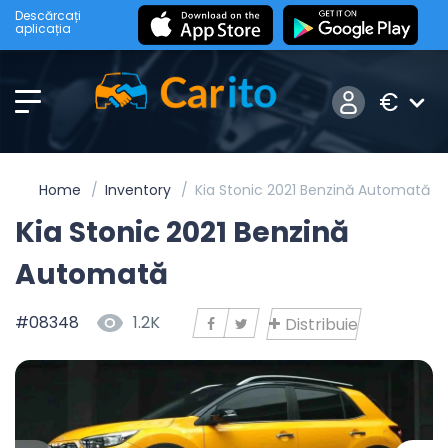
Descărcați
aplicația
€
Home
Inventory
Kia Stonic 2021 Benzină Automată
Kia Stonic 2021 Benzină
Automată
#08348
1.2K
Distribuie