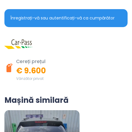
Înregistrați-vă sau autentificați-vă ca cumpărător
Cereți prețul
€ 9.600
Vânzător privat
Mașină similară