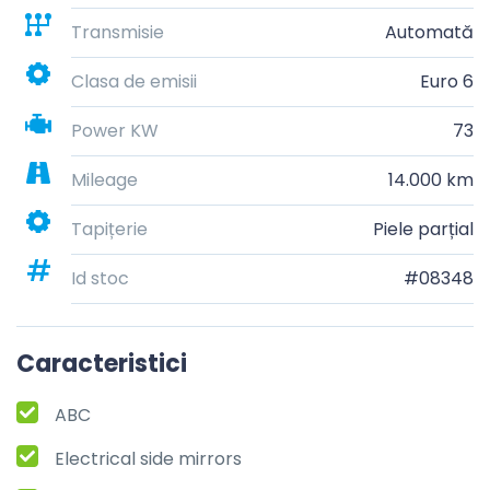
Transmisie
Automată
Clasa de emisii
Euro 6
Power KW
73
Mileage
14.000 km
Tapițerie
Piele parțial
Id stoc
#08348
Caracteristici
ABC
Electrical side mirrors