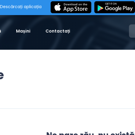
Descărcați aplicația
ă
Mașini
Contactați
e