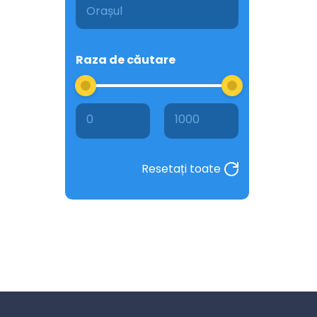
Raza de căutare
0
1000
Resetați toate