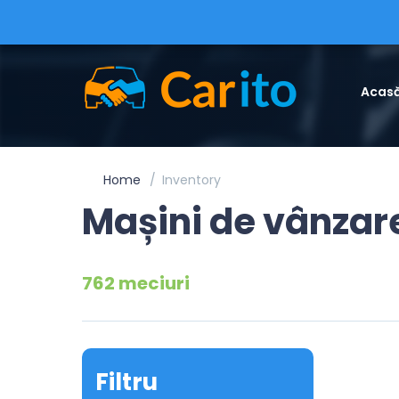
Acas
Home
Inventory
Mașini de vânzar
762 meciuri
Filtru