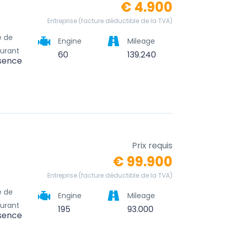
€ 4.900
Entreprise (facture déductible de la TVA)
e de
Engine
Mileage
urant
60
139.240
sence
Prix requis
€ 99.900
Entreprise (facture déductible de la TVA)
e de
Engine
Mileage
urant
195
93.000
sence