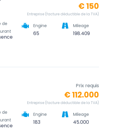
€ 150
Entreprise (facture déductible de la TVA)
e de
Engine
Mileage
urant
65
198.409
sence
Prix requis
€ 112.000
Entreprise (facture déductible de la TVA)
e de
Engine
Mileage
urant
183
45.000
sence