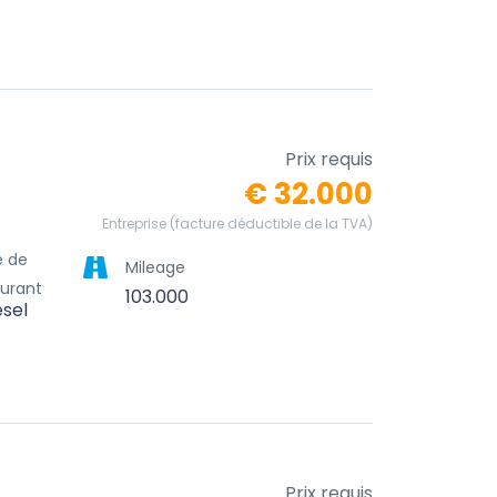
Prix requis
€ 32.000
Entreprise (facture déductible de la TVA)
e de
Mileage
urant
103.000
esel
Prix requis