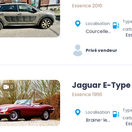
Essence 2016
Typ
Localisation
carb
Courcelles, Charleroi, Hainaut, Wallonie, 6180, Belgique
Es
Privé vendeur
Jaguar E-Type
0
Essence 1966
Typ
Localisation
carb
Braine-le-Comte, Soignies, Hainaut, Wallonia, 7090, Belgium
Es