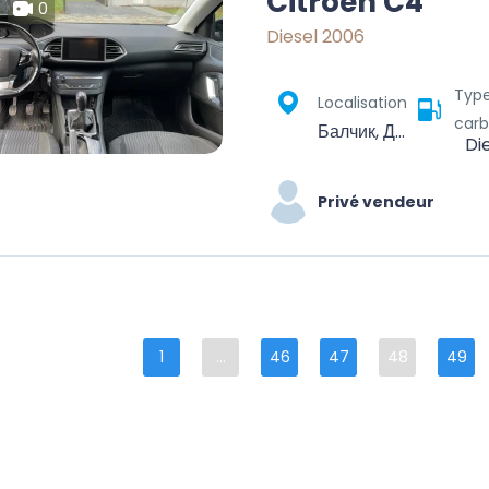
Citroen C4
0
Diesel 2006
Typ
Localisation
carb
Балчик, Добрич, България
Di
Privé vendeur
1
...
46
47
48
49