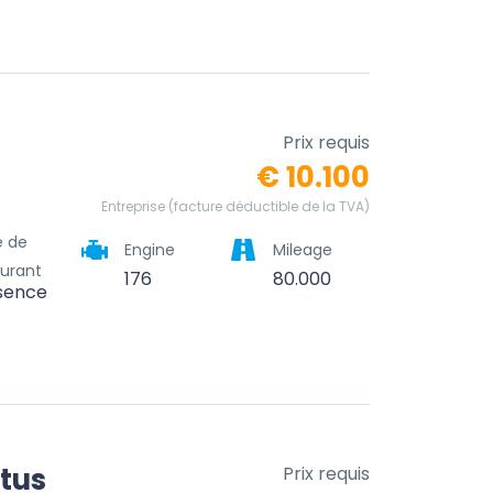
Prix requis
€ 10.100
Entreprise (facture déductible de la TVA)
e de
Engine
Mileage
urant
176
80.000
sence
tus
Prix requis