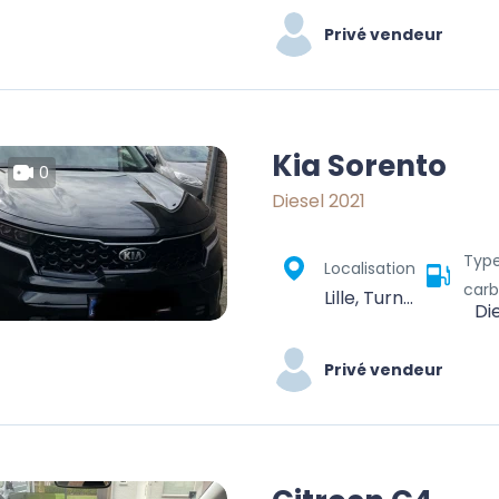
Privé vendeur
Kia Sorento
0
Diesel 2021
Typ
Localisation
carb
Lille, Turnhout, Antwerp, Flanders, 2275, Belgium
Di
Privé vendeur