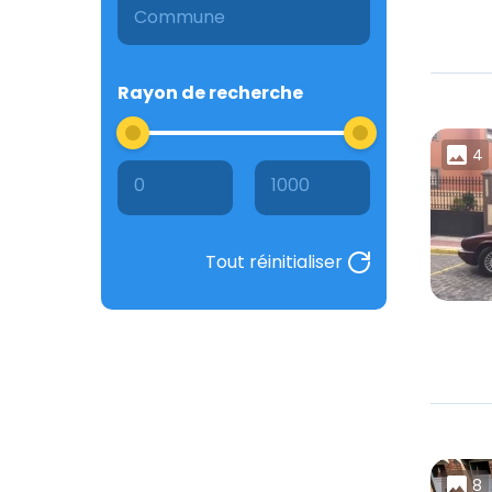
Rayon de recherche
4
0
1000
Tout réinitialiser
8