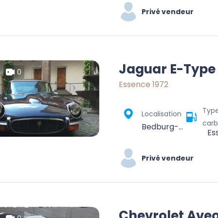
Privé vendeur
Jaguar E-Type
0
Essence 1972
Typ
Localisation
carb
Bedburg-Hau, Kreis Kleve, North Rhine-Westphalia, 47551, Germany
Es
Privé vendeur
Chevrolet Ave