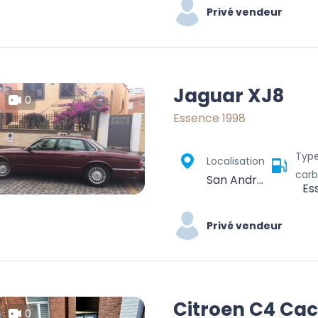
Privé vendeur
Jaguar XJ8
0
Essence 1998
Typ
Localisation
carb
San Andrés, Golf del Sur, San Miguel de Abona, Santa Cruz de Tenerife, Canary Islands, Spain
Es
Privé vendeur
Citroen C4 Cac
0