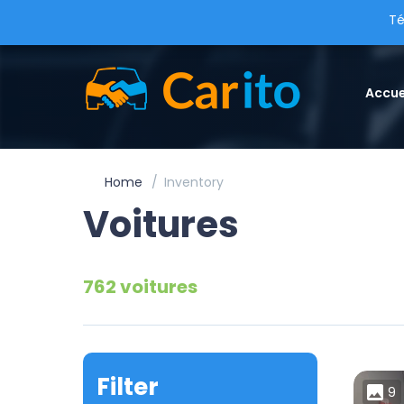
Té
Accue
Home
Inventory
Voitures
762 voitures
Filter
9