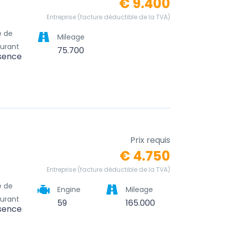
€ 9.400
Entreprise (facture déductible de la TVA)
e de
Mileage
urant
75.700
sence
Prix requis
€ 4.750
Entreprise (facture déductible de la TVA)
e de
Engine
Mileage
urant
59
165.000
sence