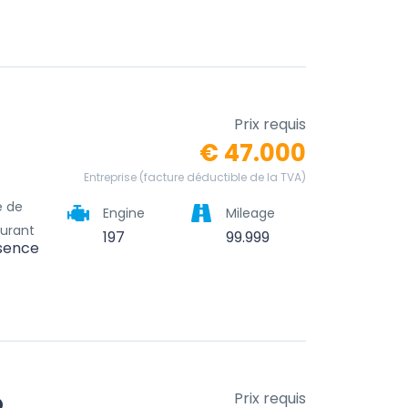
Prix requis
€ 47.000
Entreprise (facture déductible de la TVA)
e de
Engine
Mileage
urant
197
99.999
sence
o
Prix requis