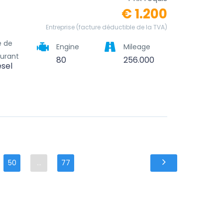
€ 1.200
Entreprise (facture déductible de la TVA)
e de
Engine
Mileage
urant
80
256.000
esel
50
...
77