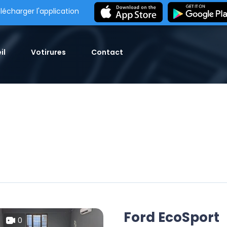
lécharger l'application
il
Votirures
Contact
Ford EcoSport
0