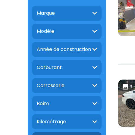
Marque
Modèle
Année de construction
Carburant
Carrosserie
9
Boîte
Kilométrage