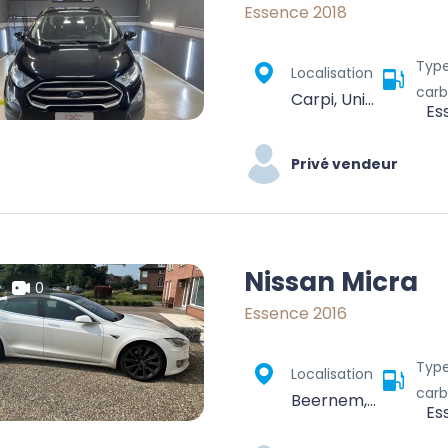
Essence 2018
Typ
Localisation
carb
Carpi, Unione delle Terre d'Argine, Modena, Emilia-Romagna, Italia
Es
Privé vendeur
Nissan Micra
0
Essence 2016
Typ
Localisation
carb
Beernem, Brugge, West-Vlaanderen, Vlaanderen, 8730, België
Es