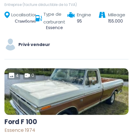
Entreprise (facture déductible de la TVA)
Type de
Localisation
Engine
Mileage
Стамболийски, Пловдив, 4210, България
95
155.000
carburant
Essence
Privé vendeur
4
0
Ford F 100
Essence 1974