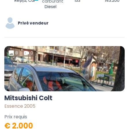
Reșița, Caraș-Severin, România
133
143.200
carburant
Diesel
Privé vendeur
8
0
Mitsubishi Colt
Essence 2005
Prix requis
€ 2.000