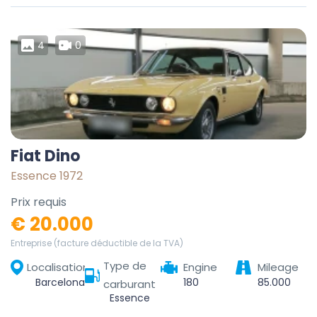
4
0
Fiat Dino
Essence 1972
Prix requis
€ 20.000
Entreprise (facture déductible de la TVA)
Type de
Localisation
Engine
Mileage
Barcelona, Barcelonès, Barcelona, Catalonia, Spain
180
85.000
carburant
Essence