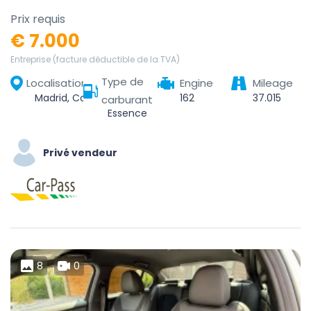
Prix requis
€ 7.000
Entreprise (facture déductible de la TVA)
Type de
Localisation
Engine
Mileage
Madrid, Community of Madrid, Spain
162
37.015
carburant
Essence
Privé vendeur
8
0