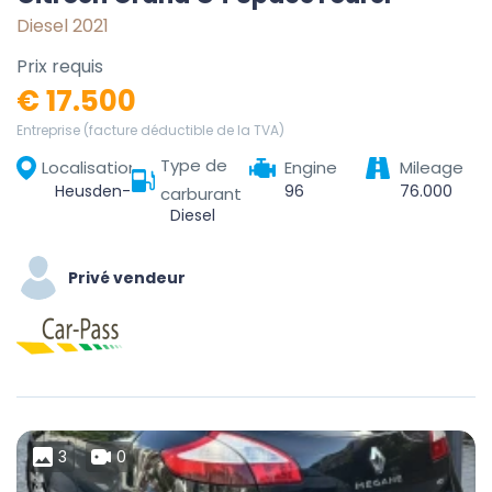
Diesel 2021
Prix requis
€ 17.500
Entreprise (facture déductible de la TVA)
Type de
Localisation
Engine
Mileage
Heusden-Zolder, Hasselt, Limburg, Vlaanderen, 3550, België
96
76.000
carburant
Diesel
Privé vendeur
3
0