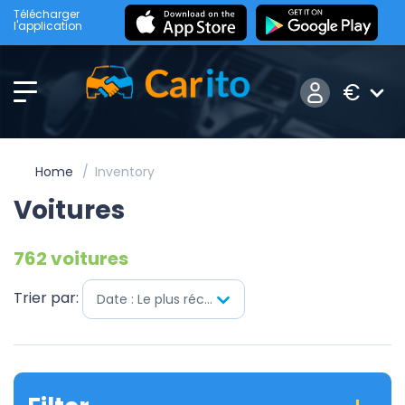
Télécharger
l'application
€
Home
Inventory
Voitures
762 voitures
Trier par:
Date : Le plus récent en premier