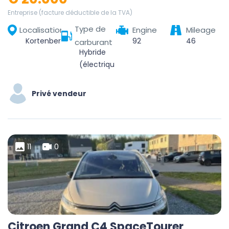
Entreprise (facture déductible de la TVA)
Type de
Localisation
Engine
Mileage
Kortenberg, Leuven, Vlaams-Brabant, Vlaanderen, België
92
46
carburant
Hybride
(électrique/essence)
Privé vendeur
11
0
Citroen Grand C4 SpaceTourer