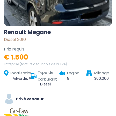
Renault Megane
Diesel 2010
Prix requis
€ 1.500
Entreprise (facture déductible de la TVA)
Type de
Localisation
Engine
Mileage
Vilvorde, Wezembeek-Oppem, Hal-Vilvorde, Brabant flamand, Flandre, Belgique
81
300.000
carburant
Diesel
Privé vendeur