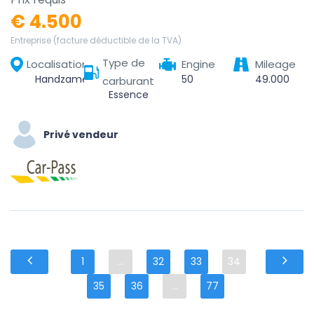
€ 4.500
Entreprise (facture déductible de la TVA)
Type de
Localisation
Engine
Mileage
Handzame, Kortemark, Diksmuide, West Flanders, Flanders, 8610, Belgium
50
49.000
carburant
Essence
Privé vendeur
1
...
32
33
34
35
36
...
77