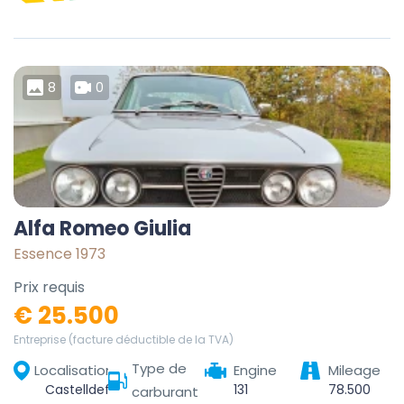
8
0
Alfa Romeo Giulia
Essence 1973
Prix requis
€ 25.500
Entreprise (facture déductible de la TVA)
Type de
Localisation
Engine
Mileage
Castelldefels, Baix Llobregat, Barcelona, Catalonia, 08860, Spain
131
78.500
carburant