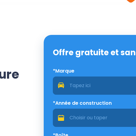
Offre gratuite et s
ture
*Marque
*Année de construction
*Boîte