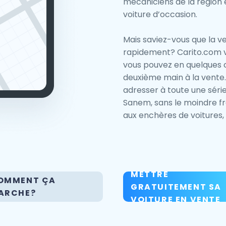
mécaniciens de la région 
voiture d’occasion.
Mais saviez-vous que la v
rapidement? Carito.com v
vous pouvez en quelques c
deuxième main à la vente
adresser à toute une séri
Sanem, sans le moindre f
aux enchères de voitures, 
METTRE
OMMENT ÇA
GRATUITEMENT SA
ARCHE?
VOITURE EN VENTE