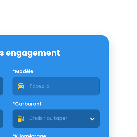
ans engagement
*Modèle
*Carburant
Choisir ou taper
*Kilométrage