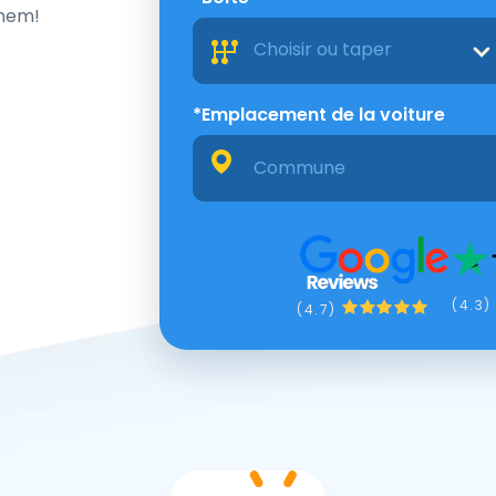
anem!
Choisir ou taper
*Emplacement de la voiture
(4.3)
(4.7)