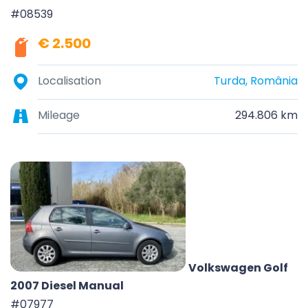
#08539
€ 2.500
Localisation
Turda, România
Mileage
294.806 km
Volkswagen Golf
2007 Diesel Manual
#07977