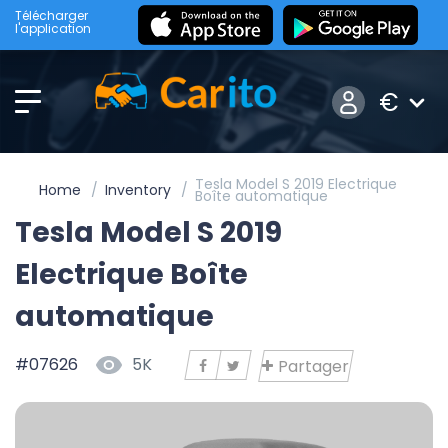
Télécharger
l'application
€
Tesla Model S 2019 Electrique
Home
Inventory
Boîte automatique
Tesla Model S 2019
Electrique Boîte
automatique
#07626
5K
Partager