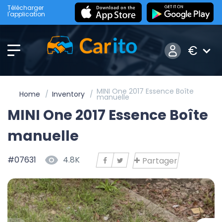
Télécharger
l'application
€
MINI One 2017 Essence Boîte
Home
Inventory
manuelle
MINI One 2017 Essence Boîte
manuelle
#07631
4.8K
Partager