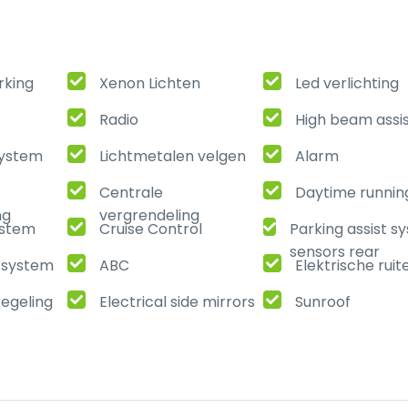
rking
Xenon Lichten
Led verlichting
Radio
High beam assi
ystem
Lichtmetalen velgen
Alarm
Centrale
Daytime running
ng
vergrendeling
ystem
Cruise Control
Parking assist s
sensors rear
t system
ABC
Elektrische ruit
regeling
Electrical side mirrors
Sunroof