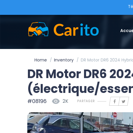
Té
Accue
Home
Inventory
DR Motor DR6 2024 Hybri
DR Motor DR6 202
(électrique/esse
#08196
2K
PARTAGER