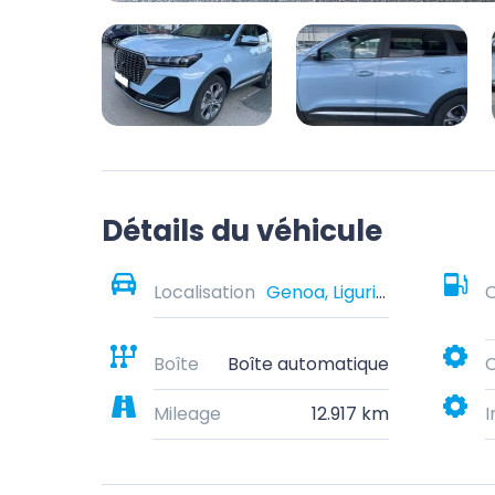
Détails du véhicule
Localisation
Genoa, Liguria, Italy
Boîte
Boîte automatique
C
Mileage
12.917 km
I