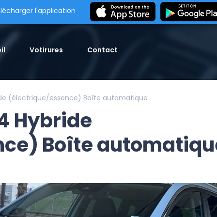
lécharger l'application
il
Votirures
Contact
de (électrique/essence) Boîte automatique
4 Hybride
nce) Boîte automatiqu