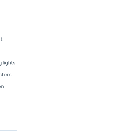
st
 lights
ystem
en