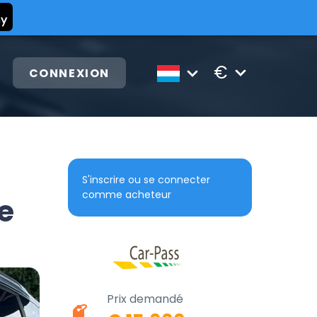
€
CONNEXION
S'inscrire ou se connecter
comme acheteur
e
Prix demandé