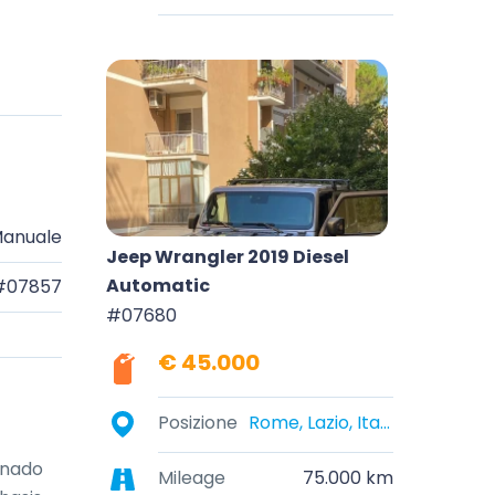
anuale
Jeep Wrangler 2019 Diesel
Automatic
#07857
#07680
€ 45.000
Posizione
Rome, Lazio, Italy
nado 
Mileage
75.000 km