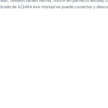
stado , revisión recién hecha , motor en perfecto estado, c
ndrada de 4/2464,4x4 manual se puede conectar y desco