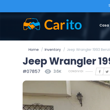
Casa
Home
Inventory
Jeep Wrangler 1993 Benz
Jeep Wrangler 19
#07857
3.6K
CONDIVIDI