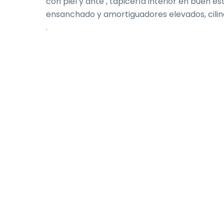
con piel y ante , tapicería interior en buen e
ensanchado y amortiguadores elevados, cili
.