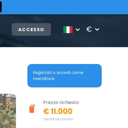
€
ACCESSO
Registrati o accedi come
rivenditore
Prezzo richiesto
€ 11.000
Venditore privato