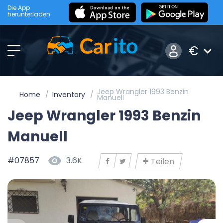
Die App
herunterladen
€
Jeep Wrangler 1993 Benzin
Home
Inventory
Manuell
Jeep Wrangler 1993 Benzin
Manuell
#07857
3.6K
Teilen