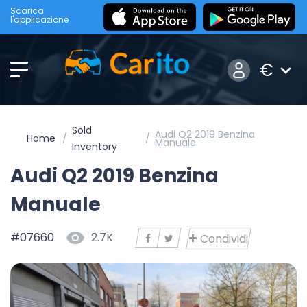
Scarica
l'applicazione
€
Sold
Audi Q2 2019 Benzina
Home
Manuale
Inventory
Audi Q2 2019 Benzina
Manuale
#07660
2.7K
Condividi