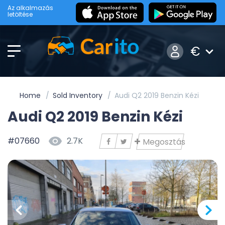
Az alkalmazás
letöltése
€
Home
Sold Inventory
Audi Q2 2019 Benzin Kézi
Audi Q2 2019 Benzin Kézi
#07660
2.7K
Megosztás