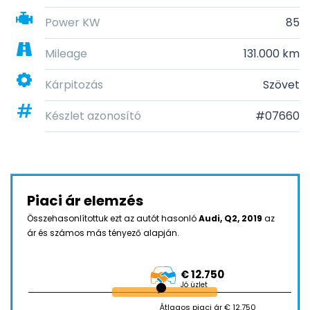
Power KW
85
Mileage
131.000 km
Kárpitozás
Szövet
Készlet azonosító
#07660
Piaci ár elemzés
Összehasonlítottuk ezt az autót hasonló
Audi, Q2, 2019
az
ár és számos más tényező alapján.
€ 12.750
Jó üzlet
Átlagos piaci ár € 12.750