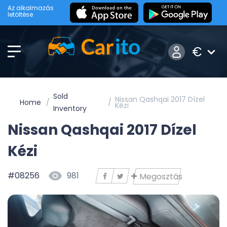
Az alkalmazás
letöltése
€
Sold
Nissan Qashqai 2017 Dízel
Home
Kézi
Inventory
Nissan Qashqai 2017 Dízel
Kézi
#08256
981
Megosztás