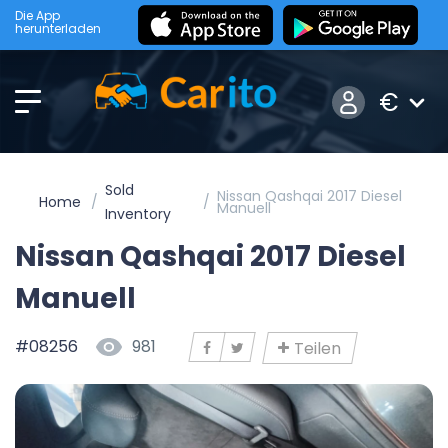
Die App
herunterladen
€
Sold
Nissan Qashqai 2017 Diesel
Home
Manuell
Inventory
Nissan Qashqai 2017 Diesel
Manuell
#08256
981
Teilen