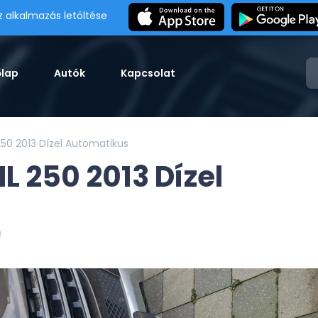
z alkalmazás letöltése
őlap
Autók
Kapcsolat
50 2013 Dízel Automatikus
 250 2013 Dízel