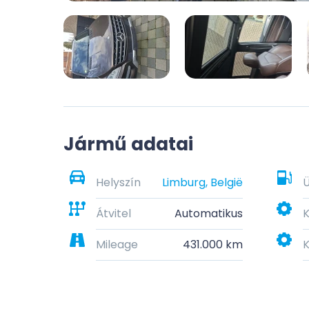
Jármű adatai
Helyszín
Limburg, België
Átvitel
Automatikus
K
Mileage
431.000 km
K