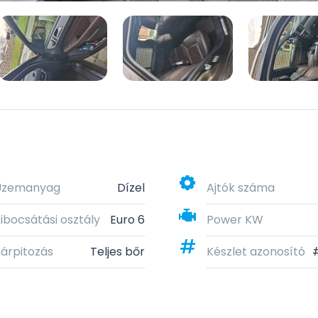
Üzemanyag
Dízel
Ajtók száma
ibocsátási osztály
Euro 6
Power KW
árpitozás
Teljes bőr
Készlet azonosító