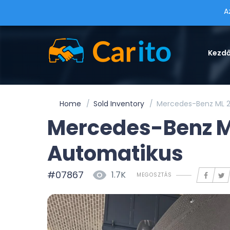
A
Kezd
Home
Sold Inventory
Mercedes-Benz ML 2
Mercedes-Benz ML
Automatikus
#07867
1.7K
MEGOSZTÁS