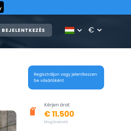
€
BEJELENTKEZÉS
Regisztráljon vagy jelentkezzen
be vásárlóként
Kérjen árat
€ 11.500
Magáneladó