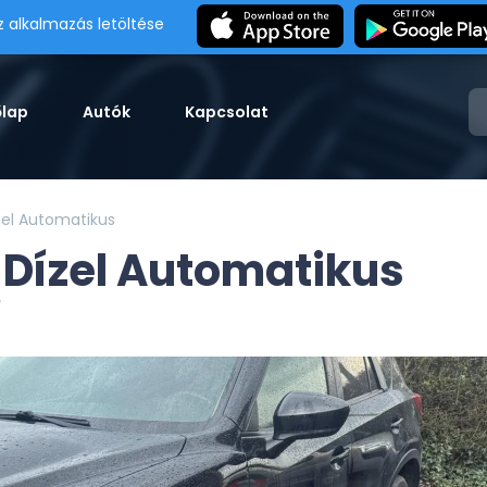
z alkalmazás letöltése
őlap
Autók
Kapcsolat
zel Automatikus
Dízel Automatikus