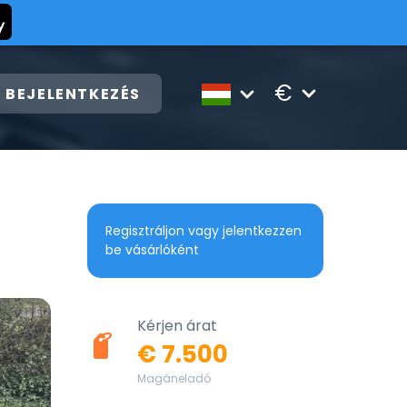
€
BEJELENTKEZÉS
Regisztráljon vagy jelentkezzen
be vásárlóként
Kérjen árat
€ 7.500
Magáneladó