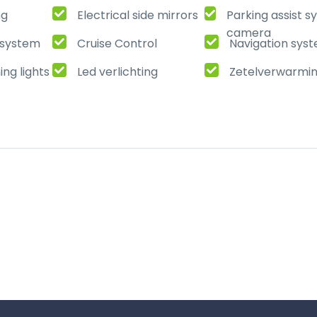
ng
Electrical side mirrors
Parking assist 
camera
t system
Cruise Control
Navigation sys
ng lights
Led verlichting
Zetelverwarmi