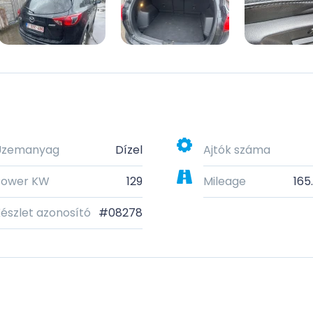
Üzemanyag
Dízel
Ajtók száma
Power KW
129
Mileage
165
észlet azonosító
#08278