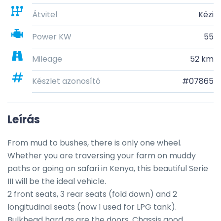
Átvitel
Kézi
Power KW
55
Mileage
52 km
Készlet azonosító
#07865
Leírás
From mud to bushes, there is only one wheel. 
Whether you are traversing your farm on muddy 
paths or going on safari in Kenya, this beautiful Serie 
III will be the ideal vehicle. 

2 front seats, 3 rear seats (fold down) and 2 
longitudinal seats (now 1 used for LPG tank).

Bulkhead hard as are the doors. Chassis good. 