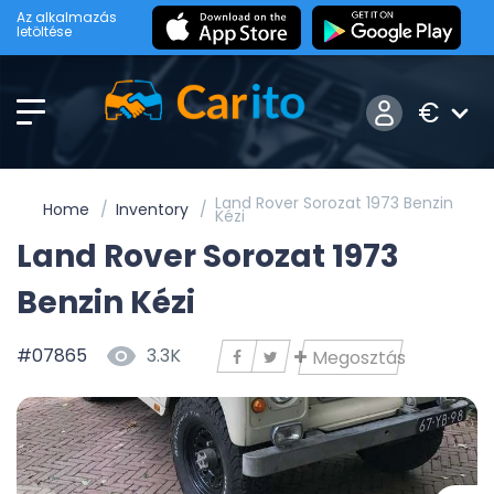
Az alkalmazás
letöltése
€
Land Rover Sorozat 1973 Benzin
Home
Inventory
Kézi
Land Rover Sorozat 1973
Benzin Kézi
#07865
3.3K
Megosztás