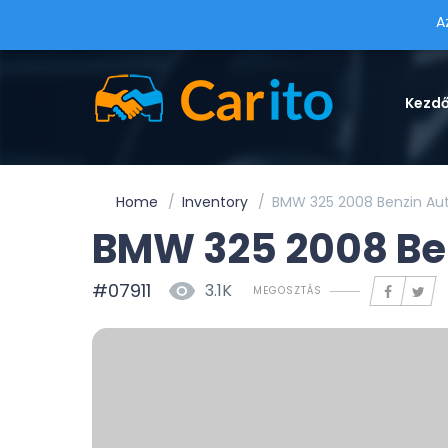
A
Kezd
Home
Inventory
BMW 325 2008 Benzin Au
BMW 325 2008 Be
#07911
3.1K
MEGOSZTÁS