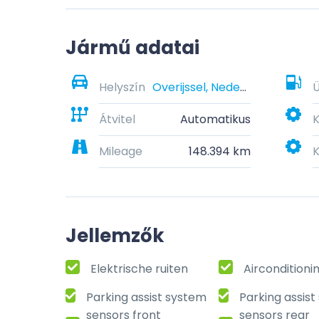
Jármű adatai
Helyszín
Overijssel, Nederland
Átvitel
Automatikus
K
Mileage
148.394 km
K
Jellemzők
Elektrische ruiten
Airconditioni
Parking assist system
Parking assis
sensors front
sensors rear