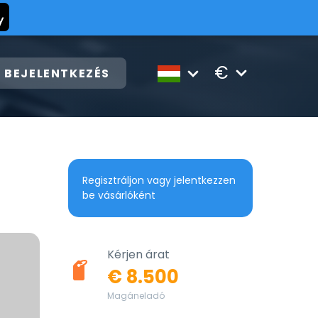
€
BEJELENTKEZÉS
Regisztráljon vagy jelentkezzen
be vásárlóként
Kérjen árat
€ 8.500
Magáneladó