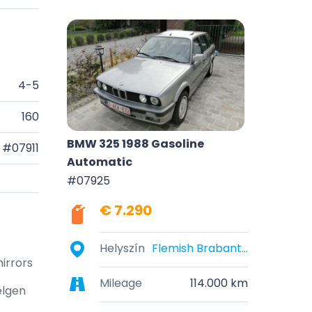
4-5
160
BMW 325 1988 Gasoline
#07911
Automatic
#07925
€ 7.290
Helyszín
Flemish Brabant, Belgium
mirrors
Mileage
114.000 km
elgen