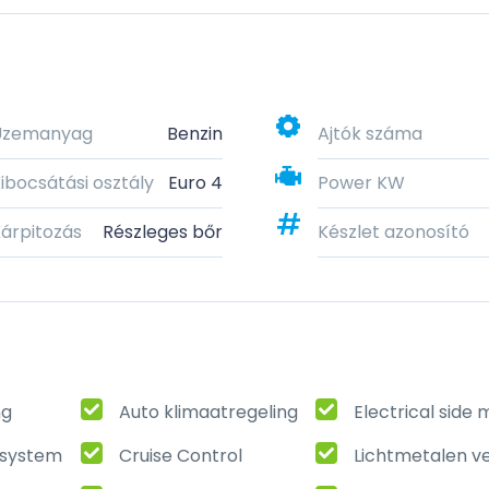
Üzemanyag
Benzin
Ajtók száma
ibocsátási osztály
Euro 4
Power KW
árpitozás
Részleges bőr
Készlet azonosító
ng
Auto klimaatregeling
Electrical side 
t system
Cruise Control
Lichtmetalen v