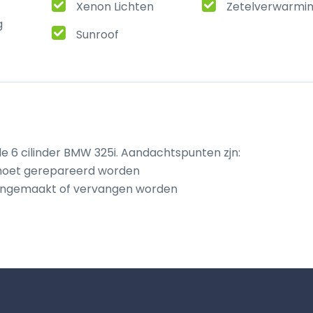
Xenon Lichten
Zetelverwarmi
g
Sunroof
de 6 cilinder BMW 325i. Aandachtspunten zjn:

 moet gerepareerd worden

hoongemaakt of vervangen worden