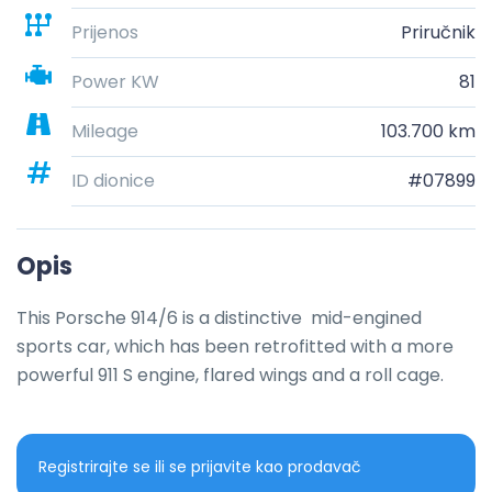
Prijenos
Priručnik
Power KW
81
Mileage
103.700 km
ID dionice
#07899
Opis
This Porsche 914/6 is a distinctive  mid-engined 
sports car, which has been retrofitted with a more 
powerful 911 S engine, flared wings and a roll cage.
Registrirajte se ili se prijavite kao prodavač