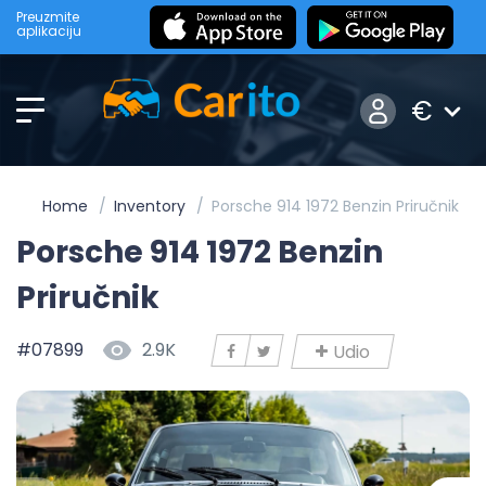
Preuzmite
aplikaciju
€
Home
Inventory
Porsche 914 1972 Benzin Priručnik
Porsche 914 1972 Benzin
Priručnik
#07899
2.9K
Udio