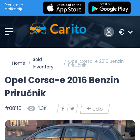
Preuzmite
aplikaciju
€
Sold
Opel Corsa-e 2016 Benzin
Home
Priručnik
Inventory
Opel Corsa-e 2016 Benzin
Priručnik
#08110
1.3K
Udio