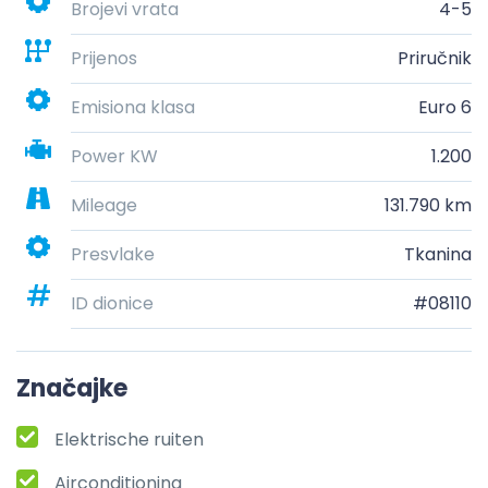
Brojevi vrata
4-5
Prijenos
Priručnik
Emisiona klasa
Euro 6
Power KW
1.200
Mileage
131.790 km
Presvlake
Tkanina
ID dionice
#08110
Značajke
Elektrische ruiten
Airconditioning