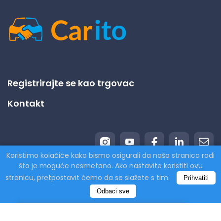
Registrirajte se kao trgovac
Kontakt
Koristimo kolačiće kako bismo osigurali da naša stranica radi
što je moguće nesmetano. Ako nastavite koristiti ovu
stranicu, pretpostavit ćemo da se slažete s tim.
Prihvatiti
© 2026 Carito.com. | Sva prava pridržana | Kupujemo
Odbaci sve
vaš automobil po najpovoljnijoj cijeni! | Powered by
CodiCo.io