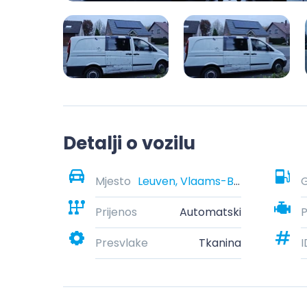
Detalji o vozilu
Mjesto
Leuven, Vlaams-Brabant, België
G
Prijenos
Automatski
Presvlake
Tkanina
I