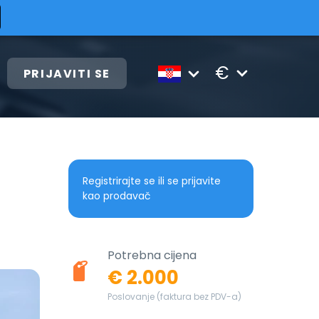
€
PRIJAVITI SE
Registrirajte se ili se prijavite
kao prodavač
Potrebna cijena
€ 2.000
Poslovanje (faktura bez PDV-a)