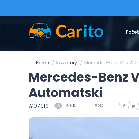
Poče
Home
Inventory
Mercedes-Benz Vito 2009
Mercedes-Benz Vi
Automatski
#07616
4.9K
UDIO