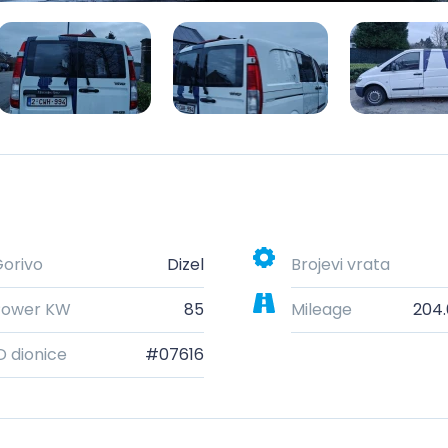
orivo
Dizel
Brojevi vrata
Power KW
85
Mileage
204
D dionice
#07616