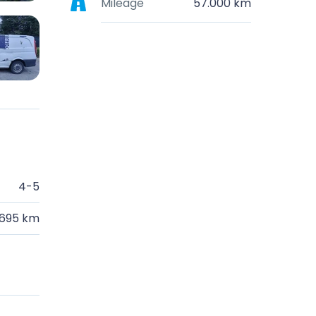
Mileage
57.000 km
4-5
.695 km