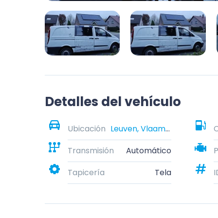
Detalles del vehículo
Ubicación
Leuven, Vlaams-Brabant, België
Transmisión
Automático
Tapicería
Tela
I