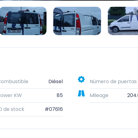
Combustible
Diésel
Número de puertas
Power KW
85
Mileage
204
D de stock
#07616