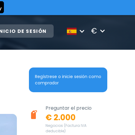
€
INICIO DE SESIÓN
Regístrese o inicie sesión como
comprador
Preguntar el precio
€ 2.000
Negocios (Factura IVA
deducible)