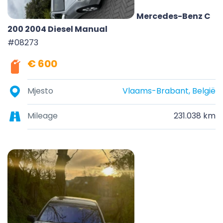
Mercedes-Benz C
200 2004 Diesel Manual
#08273
€ 600
Mjesto
Vlaams-Brabant, België
Mileage
231.038 km