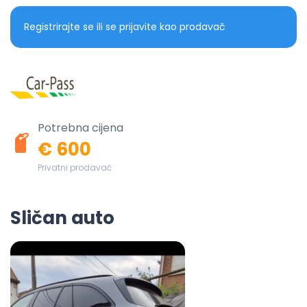
Registrirajte se ili se prijavite kao prodavač
Potrebna cijena
€ 600
Privatni prodavač
Sličan auto