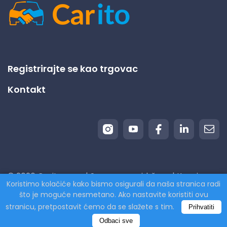
Registrirajte se kao trgovac
Kontakt
© 2026 Carito.com. | Sva prava pridržana | Kupujemo
Koristimo kolačiće kako bismo osigurali da naša stranica radi
vaš automobil po najpovoljnijoj cijeni! | Powered by
što je moguće nesmetano. Ako nastavite koristiti ovu
CodiCo.io
stranicu, pretpostavit ćemo da se slažete s tim.
Prihvatiti
Odbaci sve