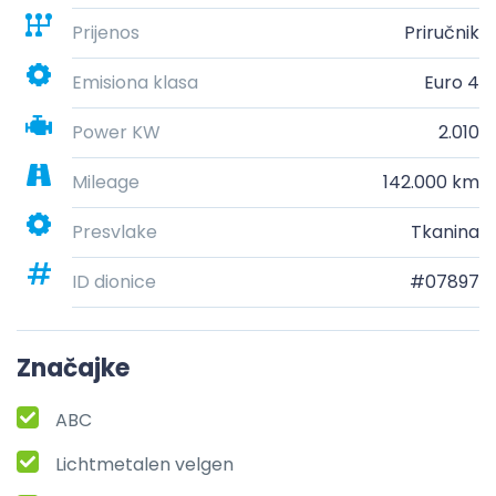
Prijenos
Priručnik
Emisiona klasa
Euro 4
Power KW
2.010
Mileage
142.000 km
Presvlake
Tkanina
ID dionice
#07897
Značajke
ABC
Lichtmetalen velgen