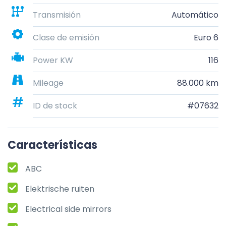
Transmisión
Automático
Clase de emisión
Euro 6
Power KW
116
Mileage
88.000 km
ID de stock
#07632
Características
ABC
Elektrische ruiten
Electrical side mirrors