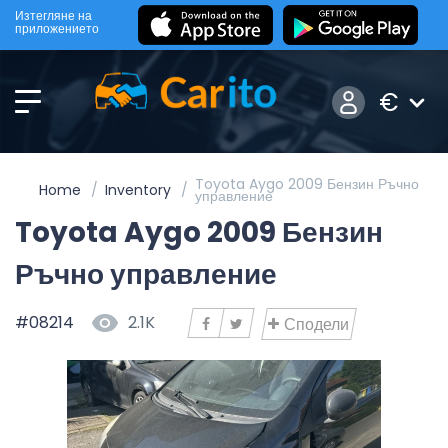
Изтегляне на
приложението
€
Toyota Aygo 2009 Бензин Ръчно
Home
Inventory
управление
Toyota Aygo 2009 Бензин
Ръчно управление
#08214
2.1K
Сподели