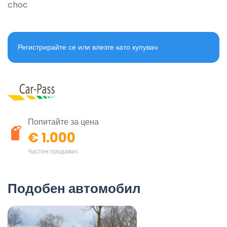
choc
Регистрирайте се или влезте като купувач
Попитайте за цена
€ 1.000
Частен продавач
Подобен автомобил