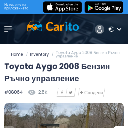
Изтегляне на
приложението
€
Toyota Aygo 2008 Бензин Ръчно
Home
Inventory
управление
Toyota Aygo 2008 Бензин
Ръчно управление
#08064
2.8K
Сподели