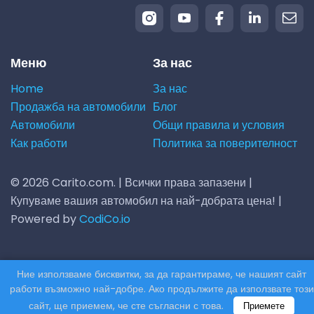
Меню
За нас
Home
За нас
Продажба на автомобили
Блог
Автомобили
Общи правила и условия
Как работи
Политика за поверителност
© 2026 Carito.com. | Всички права запазени |
Купуваме вашия автомобил на най-добрата цена! |
Powered by
CodiCo.io
Ние използваме бисквитки, за да гарантираме, че нашият сайт
работи възможно най-добре. Ако продължите да използвате този
сайт, ще приемем, че сте съгласни с това.
Приемете