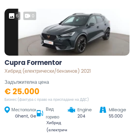
6
0
Cupra Formentor
Хибрид (електрически/бензинов) 2021
Задължителна цена
€ 25.000
Бизнес (фактура с право на приспадане на ДДС)
Вид
Местоположение
Engine
Mileage
Ghent, Gent, East Flanders, Flanders, Belgium
204
55.000
гориво
Хибрид
(електрически/