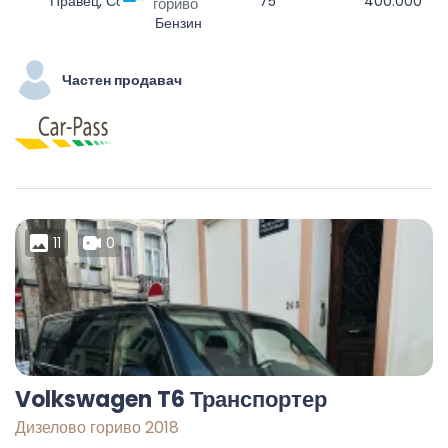
Правец, Софийска, 2161, България
75
400.000
гориво
Бензин
Частен продавач
11
0
Volkswagen T6 Транспортер
Дизелово гориво 2018