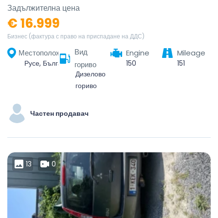
Задължителна цена
€ 16.999
Бизнес (фактура с право на приспадане на ДДС)
Вид
Местоположение
Engine
Mileage
Русе, България
150
151
гориво
Дизелово
гориво
Частен продавач
13
0