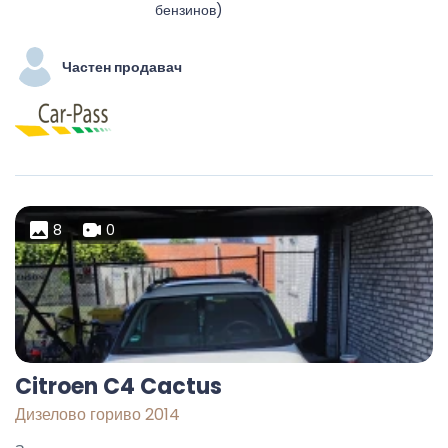
бензинов)
Частен продавач
8
0
Citroen C4 Cactus
Дизелово гориво 2014