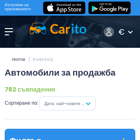
Изтегляне на
приложението
€
Home
Inventory
Автомобили за продажба
762 съвпадения
Сортиране по:
Дата: най-новите на първо място