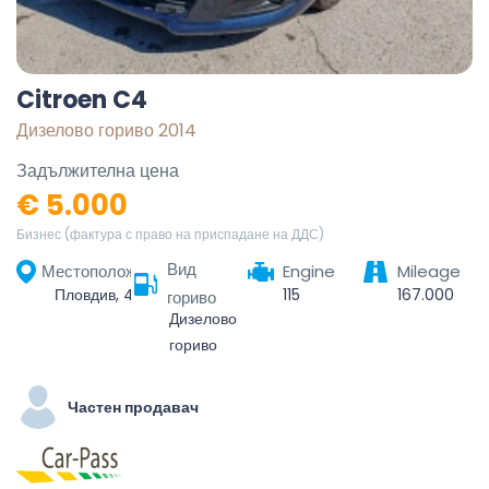
Citroen C4
Дизелово гориво 2014
Задължителна цена
€ 5.000
Бизнес (фактура с право на приспадане на ДДС)
Вид
Местоположение
Engine
Mileage
Пловдив, 4000, България
115
167.000
гориво
Дизелово
гориво
Частен продавач