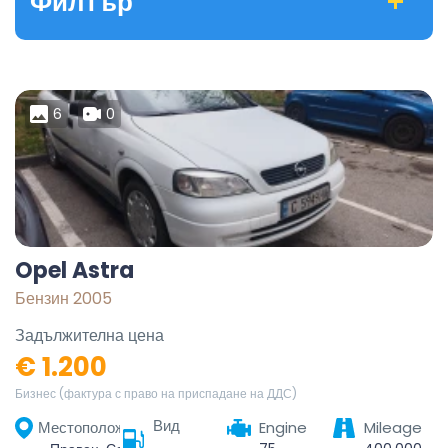
Филтър
6
0
Opel Astra
Бензин 2005
Задължителна цена
€ 1.200
Бизнес (фактура с право на приспадане на ДДС)
Вид
Местоположение
Engine
Mileage