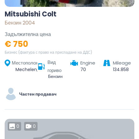
Mitsubishi Colt
Бензин 2004
Задължителна цена
€ 750
Бизнес (фактура с право на приспадане на ДДС)
Вид
Местоположение
Engine
Mileage
Mechelen, Antwerpen, Vlaanderen, België
70
134.858
гориво
Бензин
Частен продавач
0
0