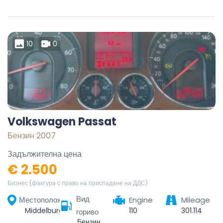
10
0
Volkswagen Passat
Бензин 2007
Задължителна цена
€ 2.500
Бизнес (фактура с право на приспадане на ДДС)
Вид
Местоположение
Engine
Mileage
Middelburg, Zeeland, Netherlands
110
301.114
гориво
Бензин