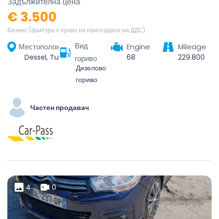
Задължителна цена
€ 3.500
Бизнес (фактура с право на приспадане на ДДС)
Вид
Местоположение
Engine
Mileage
Dessel, Turnhout, Antwerp, Flanders, Belgium
68
229.800
гориво
Дизелово
гориво
Частен продавач
4
0