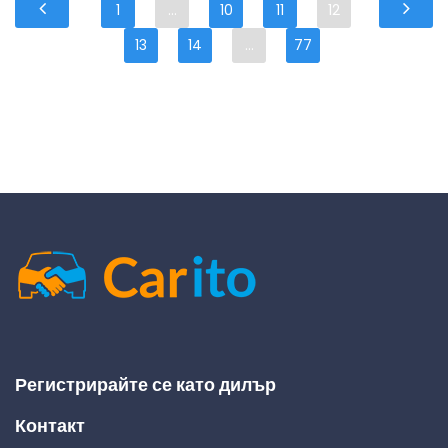
1
...
10
11
12
13
14
...
77
Регистрирайте се като дилър
Контакт