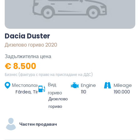
Dacia Duster
Дизелово гориво 2020
Задължителна цена
€ 8.500
Бизнес (фактура с право на приспадане на ДДС)
Вид
Местоположение
Engine
Mileage
Fârdea, Timiș, România
110
190.000
гориво
Дизелово
гориво
Частен продавач