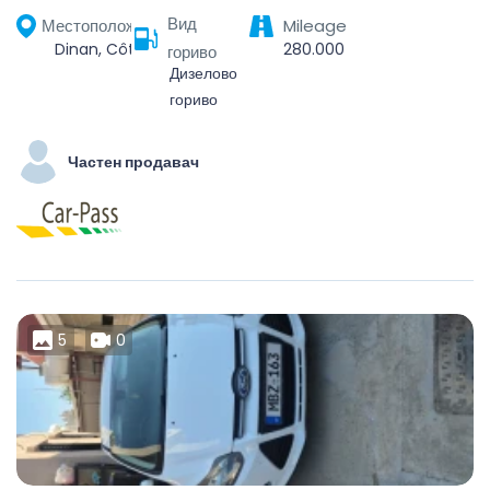
Вид
Местоположение
Mileage
Dinan, Côtes-d'Armor, Bretagne, France métropolitaine, 22100, France
280.000
гориво
Дизелово
гориво
Частен продавач
5
0