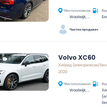
Местоположение
Вид
Waalwijk, Noord-Brabant, Nederland
Бе
Частен продавач
Volvo XC60
0
Хибрид (електрически/бен
2020
Местоположение
Вид
Waalwijk, Noord-Brabant, Nederland
Хи
(е
бе