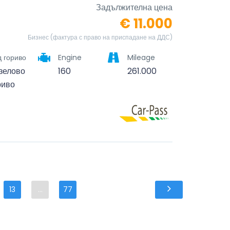
Задължителна цена
€ 11.000
Бизнес (фактура с право на приспадане на ДДС)
 гориво
Engine
Mileage
зелово
160
261.000
риво
13
...
77