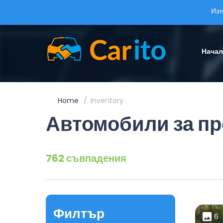
Изт
Нача
Home
Inventory
Автомобили за п
762 съвпадения
Филтър
6