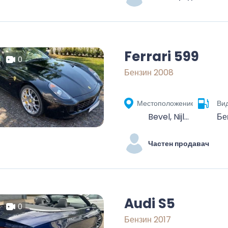
Ferrari 599
0
Бензин 2008
Местоположение
Вид
Bevel, Nijlen, Mechelen, Antwerp, Flanders, Belgium
Бе
Частен продавач
Audi S5
0
Бензин 2017