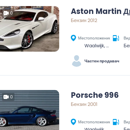
Aston Martin Д
0
Бензин 2012
Местоположение
Вид
Waalwijk, North Brabant, Netherlands
Бе
Частен продавач
Porsche 996
0
Бензин 2001
Местоположение
Вид
Waalwijk, Noord-Brabant, Nederland
Бе