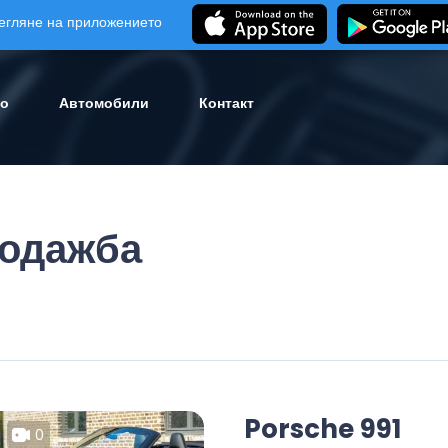
егляне на приложението
ло
Автомобили
Контакт
родажба
Porsche 991
0