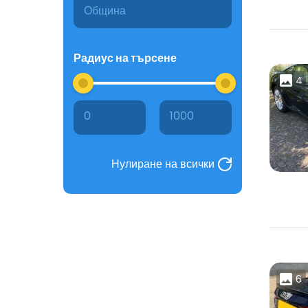
Радиус на търсене
4
0
1000
Нулиране на всички
6