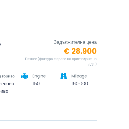
6
Задължителна цена
€ 28.900
Бизнес (фактура с право на приспадане на
ДДС)
 гориво
Engine
Mileage
зелово
150
160.000
риво