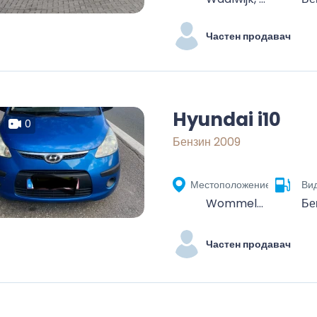
Частен продавач
Hyundai i10
0
Бензин 2009
Местоположение
Вид
Wommelgem, Malle, Antwerp, Flanders, 2160, Belgjikë
Бе
Частен продавач