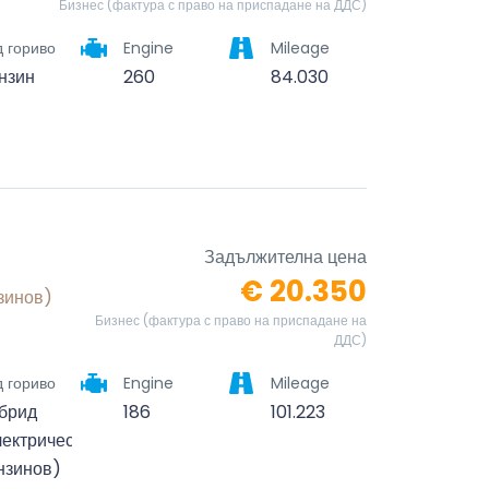
Бизнес (фактура с право на приспадане на ДДС)
 гориво
Engine
Mileage
нзин
260
84.030
Задължителна цена
€ 20.350
зинов)
Бизнес (фактура с право на приспадане на
ДДС)
 гориво
Engine
Mileage
брид
186
101.223
лектрически/
нзинов)