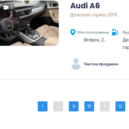
Audi A6
0
Дизелово гориво 2015
Местоположение
Вид
Brașov, Zona Metropolitană Brașov, Brașov, România
Ди
го
Частен продавач
1
...
9
10
11
12