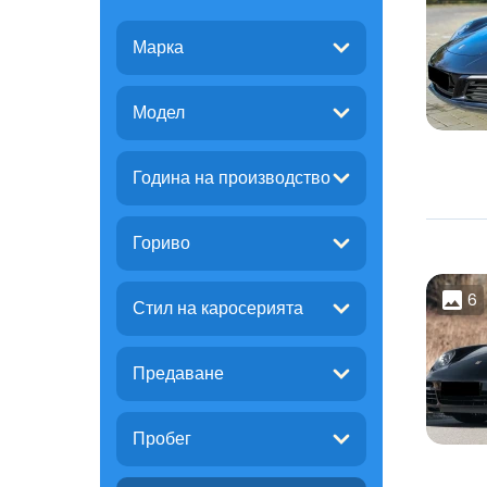
Марка
Модел
Година на производство
Гориво
6
Стил на каросерията
Предаване
Пробег