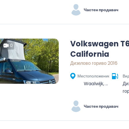
Частен продавач
Volkswagen T
0
California
Дизелово гориво 2016
Местоположение
Вид
Waalwijk, Noord-Brabant, Nederland
Ди
го
Частен продавач