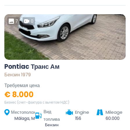
7
0
Pontiac Транс Ам
Бензин 1979
Требуемая цена
€ 8.000
Бизнес (счет-фактура с вычетом НДС)
Вид
Местоположение
Engine
Mileage
Málaga, Málaga-Costa del Sol, Malaga, Andalusia, Spain
156
60.000
топлива
Бензин