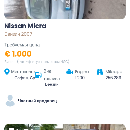
Nissan Micra
Бензин 2007
Требуемая цена
€ 1.000
Бизнес (счет-фактура с вычетом НДС)
Вид
Местоположение
Engine
Mileage
София, Средец, Столична, София-град, България
1.200
256.289
топлива
Бензин
Частный продавец