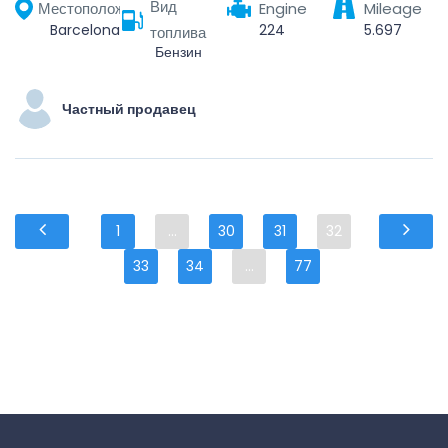
Вид
Местоположение
Engine
Mileage
Barcelona, Barcelonès, Barcelona, Catalonia, Spain
224
5.697
топлива
Бензин
Частный продавец
1
...
30
31
32
33
34
...
77