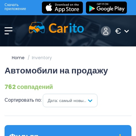
Скачать
приложение
€
Home
Inventory
Автомобили на продажу
762 совпадений
Сортировать по:
Дата: самый новый первый