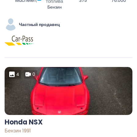
Machelen, Hal-Vilvorde, Brabant flamand, Flandre, Belgique
375
76.000
топлива
Бензин
Частный продавец
4
0
Honda NSX
Бензин 1991