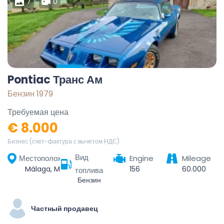
7
0
Pontiac Транс Ам
Бензин 1979
Требуемая цена
€ 8.000
Бизнес (счет-фактура с вычетом НДС)
Вид
Местоположение
Engine
Mileage
Málaga, Málaga-Costa del Sol, Malaga, Andalusia, Spain
156
60.000
топлива
Бензин
Частный продавец