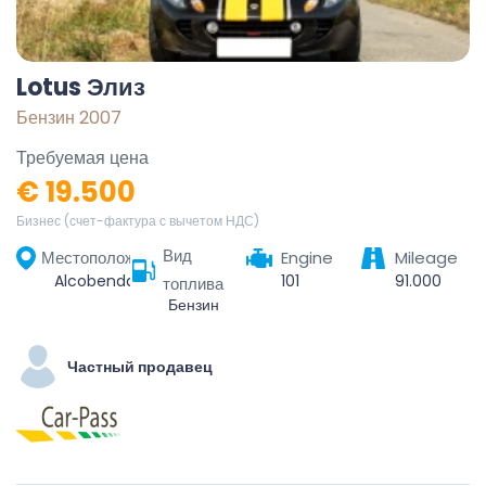
Lotus Элиз
Бензин 2007
Требуемая цена
€ 19.500
Бизнес (счет-фактура с вычетом НДС)
Вид
Местоположение
Engine
Mileage
Alcobendas, Community of Madrid, Spain
101
91.000
топлива
Бензин
Частный продавец