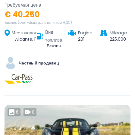
Требуемая цена
€ 40.250
Бизнес (счет-фактура с вычетом НДС)
Вид
Местоположение
Engine
Mileage
Alicante, l'Alacantí, Alacant / Alicante, Valencian Community, Spain
201
225.000
топлива
Бензин
Частный продавец
6
0