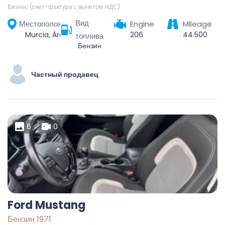
Бизнес (счет-фактура с вычетом НДС)
Вид
Местоположение
Engine
Mileage
Murcia, Área Metropolitana de Murcia, Region of Murcia, Spain
206
44.500
топлива
Бензин
Частный продавец
6
0
Ford Mustang
Бензин 1971