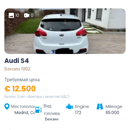
10
0
Audi S4
Бензин 1992
Требуемая цена
€ 12.500
Бизнес (счет-фактура с вычетом НДС)
Вид
Местоположение
Engine
Mileage
Madrid, Community of Madrid, Spain
172
65.000
топлива
Бензин