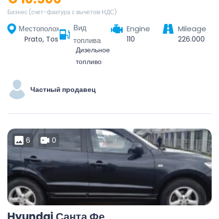
Бизнес (счет-фактура с вычетом НДС)
Вид
Местоположение
Engine
Mileage
Prato, Toscana, 59100, Italia
110
226.000
топлива
Дизельное
топливо
Частный продавец
6
0
Hyundai Санта Фе