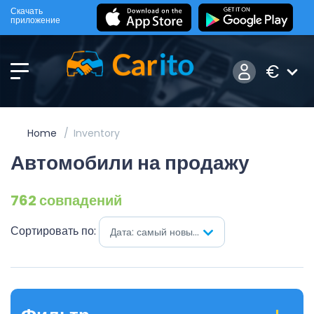
Скачать
приложение
€
Home
Inventory
Автомобили на продажу
762 совпадений
Сортировать по:
Дата: самый новый первый