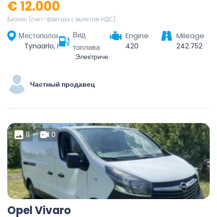
€ 12.000
Бизнес (счет-фактура с вычетом НДС)
Вид
Местоположение
Engine
Mileage
Tynaarlo, Drenthe, Nederland
420
242.752
топлива
Электрический
Частный продавец
11
0
Opel Vivaro