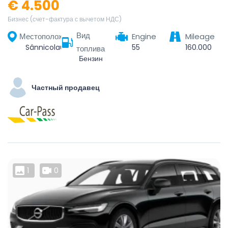
€ 4.500
Бизнес (счет-фактура с вычетом НДС)
Вид
Местоположение
Engine
Mileage
Sânnicolau Mare, Timiș, 305600, România
55
160.000
топлива
Бензин
Частный продавец
1
0