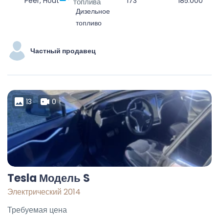
Peer, Houthalen-Helchteren, Maaseik, Limburg, Vlaanderen, 3990, België
173
185.000
топлива
Дизельное
топливо
Частный продавец
13
0
Tesla Модель S
Электрический 2014
Требуемая цена