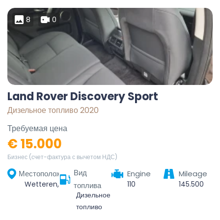
8
0
Land Rover Discovery Sport
Дизельное топливо 2020
Требуемая цена
€ 15.000
Бизнес (счет-фактура с вычетом НДС)
Вид
Местоположение
Engine
Mileage
Wetteren, Dendermonde, Oost-Vlaanderen, Vlaanderen, 9230, België
110
145.500
топлива
Дизельное
топливо