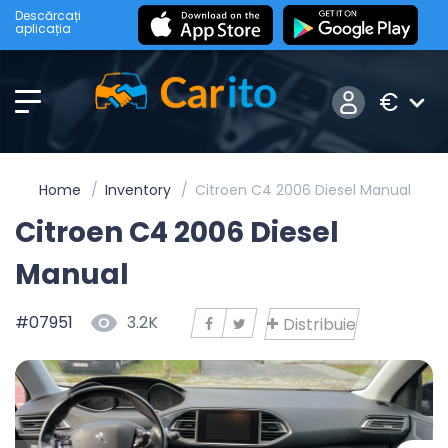
Descărcați
aplicația
€
Home
Inventory
Citroen C4 2006 Diesel Manual
Citroen C4 2006 Diesel
Manual
#07951
3.2K
Distribuie