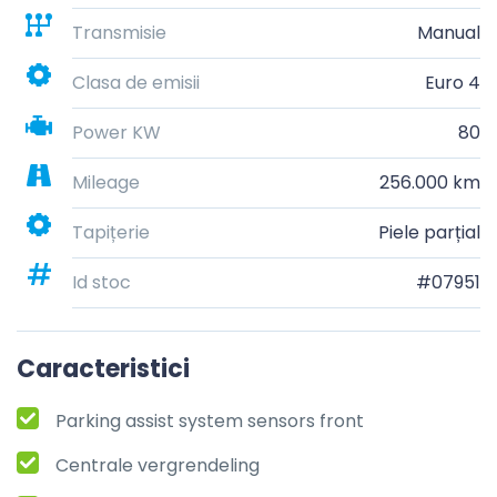
Transmisie
Manual
Clasa de emisii
Euro 4
Power KW
80
Mileage
256.000 km
Tapițerie
Piele parțial
Id stoc
#07951
Caracteristici
Parking assist system sensors front
Centrale vergrendeling