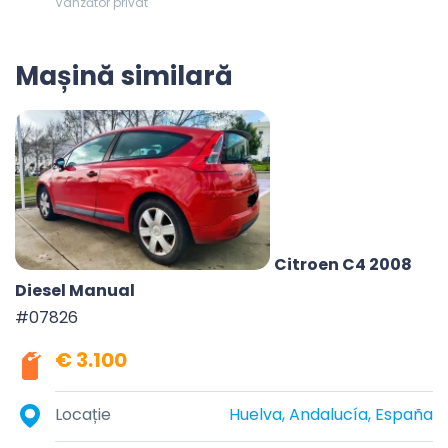
Vânzător privat
Mașină similară
Citroen C4 2008
Diesel Manual
#07826
€ 3.100
Locație
Huelva, Andalucía, España