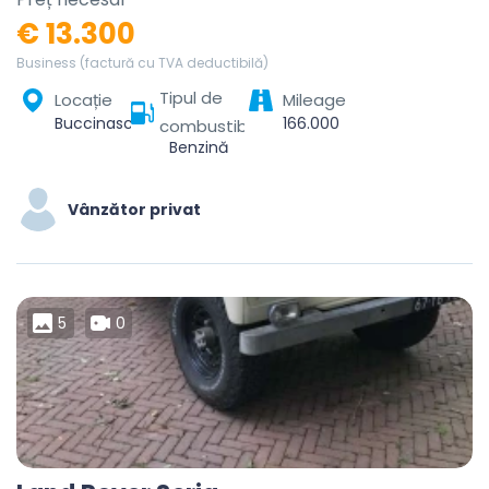
€ 13.300
Business (factură cu TVA deductibilă)
Tipul de
Locație
Mileage
Buccinasco, Milan, Lombardy, 20090, Italy
166.000
combustibil
Benzină
Vânzător privat
5
0