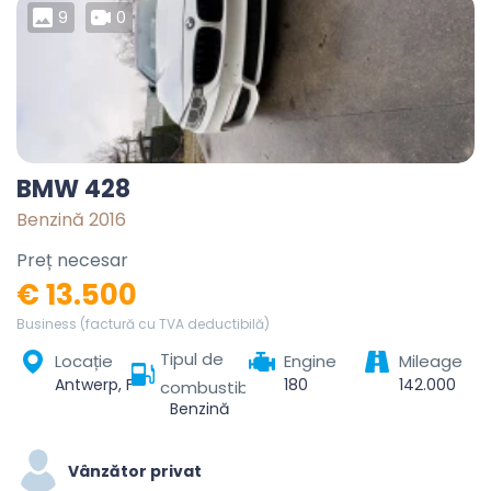
9
0
BMW 428
Benzină 2016
Preț necesar
€ 13.500
Business (factură cu TVA deductibilă)
Tipul de
Locație
Engine
Mileage
Antwerp, Flanders, Belgium
180
142.000
combustibil
Benzină
Vânzător privat