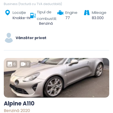
Business (factură cu TVA deductibilă)
Tipul de
Locație
Engine
Mileage
Knokke-Heist, Brugge, West Flanders, Flanders, Belgium
77
83.000
combustibil
Benzină
Vânzător privat
6
0
Alpine A110
Benzină 2020