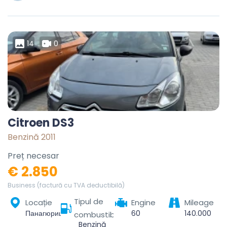
14
0
Citroen DS3
Benzină 2011
Preț necesar
€ 2.850
Business (factură cu TVA deductibilă)
Tipul de
Locație
Engine
Mileage
Панагюрище, Пазарджик, 4500, България
60
140.000
combustibil
Benzină