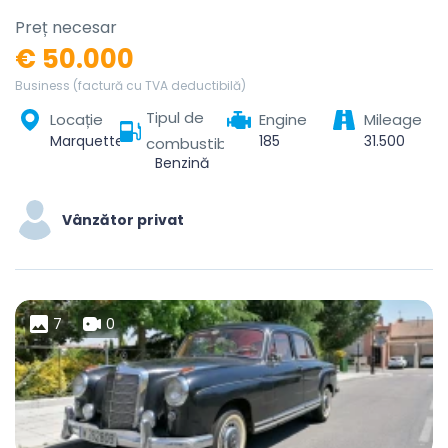
Preț necesar
€ 50.000
Business (factură cu TVA deductibilă)
Tipul de
Locație
Engine
Mileage
Marquette-lez-Lille, Lille, Nord, Hauts-de-France, Metropolitan France, 59520, France
185
31.500
combustibil
Benzină
Vânzător privat
7
0