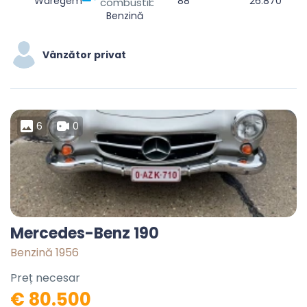
Waregem, Kortrijk, West Flanders, Flanders, Belgium
88
26.870
combustibil
Benzină
Vânzător privat
6
0
Mercedes-Benz 190
Benzină 1956
Preț necesar
€ 80.500