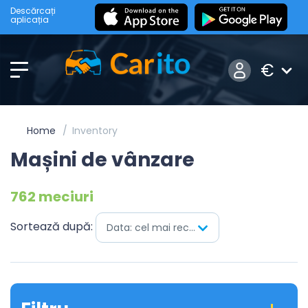
Descărcați
aplicația
€
Home
Inventory
Mașini de vânzare
762 meciuri
Sortează după:
Data: cel mai recent mai întâi