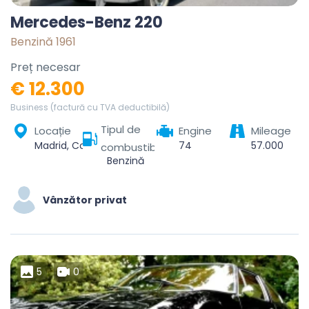
Mercedes-Benz 220
Benzină 1961
Preț necesar
€ 12.300
Business (factură cu TVA deductibilă)
Tipul de
Locație
Engine
Mileage
Madrid, Community of Madrid, Spain
74
57.000
combustibil
Benzină
Vânzător privat
5
0