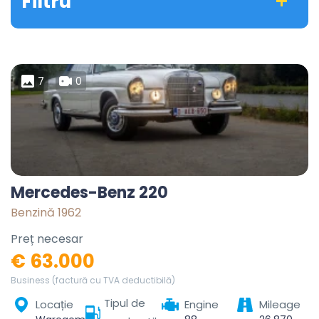
Filtru
7
0
Mercedes-Benz 220
Benzină 1962
Preț necesar
€ 63.000
Business (factură cu TVA deductibilă)
Tipul de
Locație
Engine
Mileage