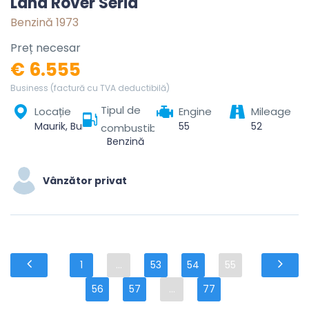
Land Rover Seria
Benzină 1973
Preț necesar
€ 6.555
Business (factură cu TVA deductibilă)
Tipul de
Locație
Engine
Mileage
Maurik, Buren, Gelderland, Netherlands
55
52
combustibil
Benzină
Vânzător privat
1
...
53
54
55
56
57
...
77