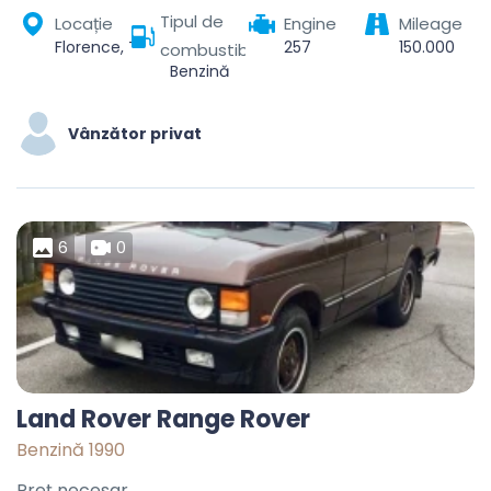
Tipul de
Locație
Engine
Mileage
Florence, Tuscany, Italy
257
150.000
combustibil
Benzină
Vânzător privat
6
0
Land Rover Range Rover
Benzină 1990
Preț necesar