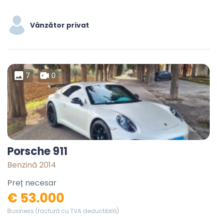
Vânzător privat
7
0
Porsche 911
Benzină 2014
Preț necesar
€ 53.000
Business (factură cu TVA deductibilă)