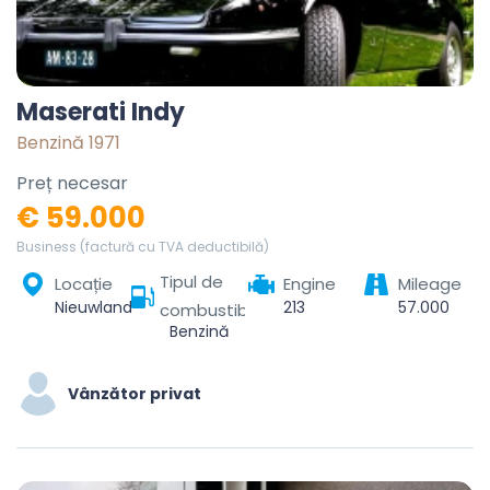
Maserati Indy
Benzină 1971
Preț necesar
€ 59.000
Business (factură cu TVA deductibilă)
Tipul de
Locație
Engine
Mileage
Nieuwland, Vijfheerenlanden, Utrecht, Netherlands
213
57.000
combustibil
Benzină
Vânzător privat