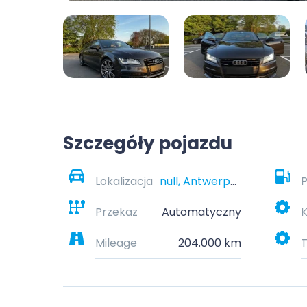
Szczegóły pojazdu
Lokalizacja
null, Antwerpen, België
P
Przekaz
Automatyczny
K
Mileage
204.000 km
T