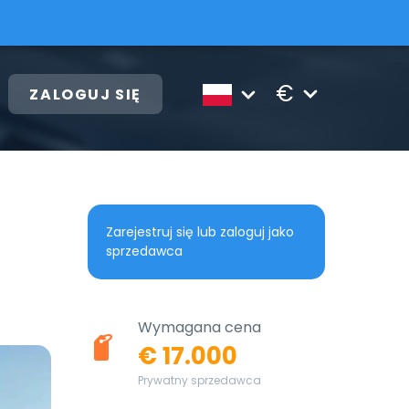
€
ZALOGUJ SIĘ
Zarejestruj się lub zaloguj jako
sprzedawca
Wymagana cena
€ 17.000
Prywatny sprzedawca