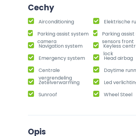
Cechy
Airconditioning
Elektrische r
Parking assist system
Parking assis
camera
sensors front
Navigation system
Keyless centr
lock
Emergency system
Head airbag
Centrale
Daytime runni
vergrendeling
Zetelverwarming
Led verlichti
Sunroof
Wheel Steel
Opis