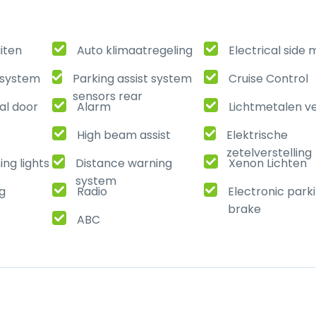
uiten
Auto klimaatregeling
Electrical side 
t system
Parking assist system
Cruise Control
sensors rear
al door
Alarm
Lichtmetalen v
High beam assist
Elektrische
zetelverstelling
ng lights
Distance warning
Xenon Lichten
system
ng
Radio
Electronic park
brake
ABC