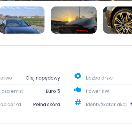
aliwo
Olej napędowy
Liczba drzwi
lasa emisji
Euro 5
Power KW
apicerka
Pełna skóra
Identyfikator akcji