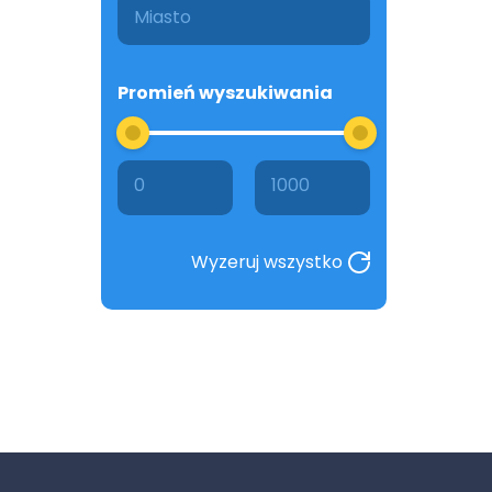
Promień wyszukiwania
0
1000
Wyzeruj wszystko