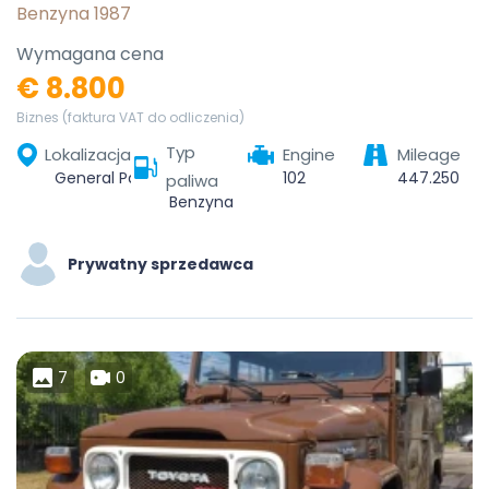
Benzyna 1987
Wymagana cena
€ 8.800
Biznes (faktura VAT do odliczenia)
Typ
Lokalizacja
Engine
Mileage
General Parcenary of Gipuzkoa and Alava, Gipuzkoa, Autonomous Community of the Basque Country, Spain
102
447.250
paliwa
Benzyna
Prywatny sprzedawca
7
0