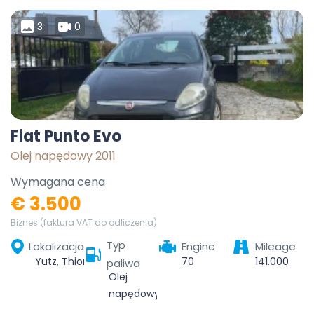
3
0
Fiat Punto Evo
Olej napędowy 2011
Wymagana cena
€ 3.500
Biznes (faktura VAT do odliczenia)
Typ
Lokalizacja
Engine
Mileage
Yutz, Thionville, Moselle, Grand Est, France métropolitaine, 57970, France
70
141.000
paliwa
Olej
napędowy