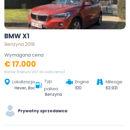
BMW X1
Benzyna 2018
Wymagana cena
€ 17.000
Biznes (faktura VAT do odliczenia)
Typ
Lokalizacja
Engine
Mileage
Hever, Boortmeerbeek, Leuven, Vlaams-Brabant, Vlaanderen, 3191, België
100
63.931
paliwa
Benzyna
Prywatny sprzedawca