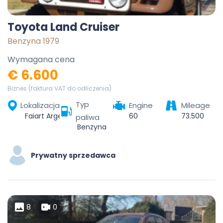
Toyota Land Cruiser
Benzyna 1979
Wymagana cena
€ 6.600
Biznes (faktura VAT do odliczenia)
Typ
Lokalizacja
Engine
Mileage
Faiart Argentina S.A., Villa Margarita, Capitán Bermudez, Municipio de Capitán Bermudez, Gran Rosario, Departamento San Lorenzo, S2154, Argentina
60
73.500
paliwa
Benzyna
Prywatny sprzedawca
8
0