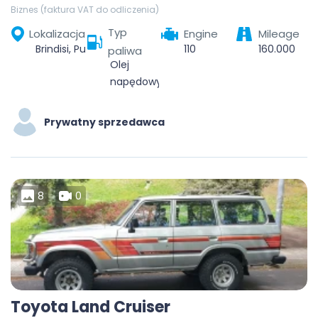
Biznes (faktura VAT do odliczenia)
Typ
Lokalizacja
Engine
Mileage
Brindisi, Puglia, Italia
110
160.000
paliwa
Olej
napędowy
Prywatny sprzedawca
8
0
Toyota Land Cruiser