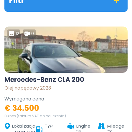
Filtr
12
0
Mercedes-Benz CLA 200
Olej napędowy 2023
Wymagana cena
€ 34.500
Biznes (faktura VAT do odliczenia)
Typ
Lokalizacja
Engine
Mileage