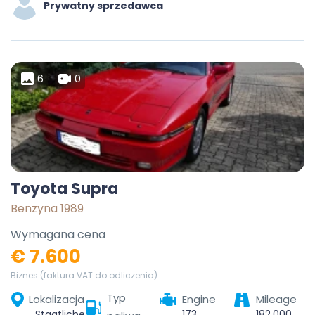
Prywatny sprzedawca
6
0
Toyota Supra
Benzyna 1989
Wymagana cena
€ 7.600
Biznes (faktura VAT do odliczenia)
Typ
Lokalizacja
Engine
Mileage
Staatliche Münze Baden Württemberg Standort Karlsruhe, 28a, Innenstadt-West, Karlsruhe, Baden-Württemberg, 76133, Germany
173
182.000