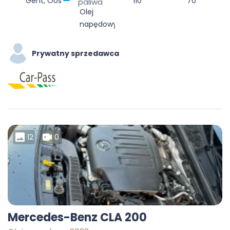
Gent, Oost-Vlaanderen, Vlaanderen, België
110
70
paliwa
Olej
napędowy
Prywatny sprzedawca
12
0
Mercedes-Benz CLA 200