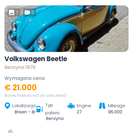
7
0
Volkswagen Beetle
Benzyna 1979
Wymagana cena
€ 21.000
Biznes (faktura VAT do odliczenia)
Typ
Lokalizacja
Engine
Mileage
Brixen - Bressanone, Eisacktal - Valle Isarco, South Tyrol, Trentino – Alto Adige/Südtirol, 39042, Italy
27
96.000
paliwa
Benzyna