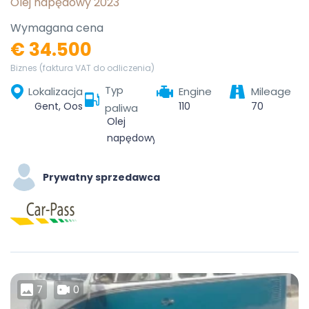
Olej napędowy 2023
Wymagana cena
€ 34.500
Biznes (faktura VAT do odliczenia)
Typ
Lokalizacja
Engine
Mileage
Gent, Oost-Vlaanderen, Vlaanderen, België
110
70
paliwa
Olej
napędowy
Prywatny sprzedawca
7
0