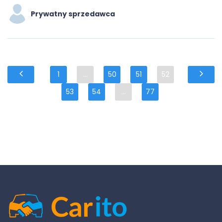
Prywatny sprzedawca
1
...
50
51
52
53
54
...
77