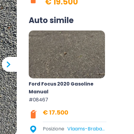
€ 19.500
Auto simile
Ford Focus 2020 Gasoline
Manual
#08467
€ 17.500
Posizione
Vlaams-Brabant, België