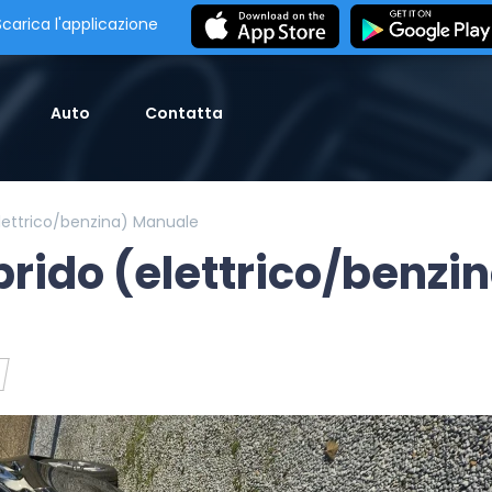
Scarica l'applicazione
Auto
Contatta
elettrico/benzina) Manuale
brido (elettrico/benzi