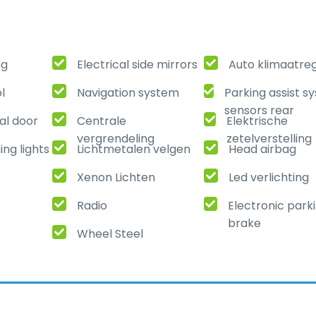
ng
Electrical side mirrors
Auto klimaatreg
l
Navigation system
Parking assist s
sensors rear
al door
Centrale
Elektrische
vergrendeling
zetelverstelling
ng lights
Lichtmetalen velgen
Head airbag
Xenon Lichten
Led verlichting
Radio
Electronic park
brake
Wheel Steel