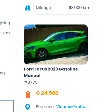
Mileage
113.000 km
eling
ystem
Ford Focus 2023 Gasoline
ing
Manual
#07751
€ 24.500
Posizione
Vlaams-Brabant, België