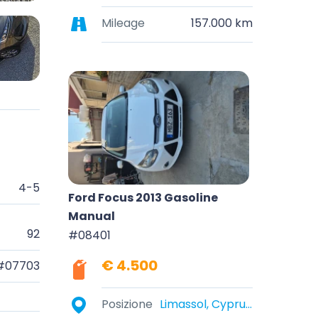
Mileage
157.000 km
4-5
Ford Focus 2013 Gasoline
Manual
92
#08401
€ 4.500
#07703
Posizione
Limassol, Cyprus, Cyprus