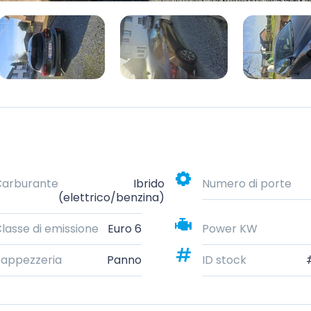
Carburante
Ibrido
Numero di porte
(elettrico/benzina)
lasse di emissione
Euro 6
Power KW
appezzeria
Panno
ID stock