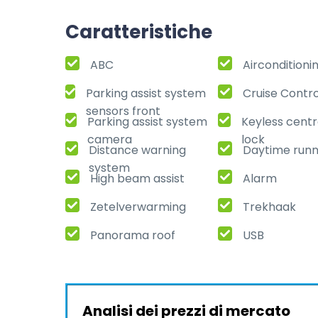
Caratteristiche
ABC
Airconditioni
Parking assist system
Cruise Contro
sensors front
Parking assist system
Keyless centr
camera
lock
Distance warning
Daytime runni
system
High beam assist
Alarm
Zetelverwarming
Trekhaak
Panorama roof
USB
Analisi dei prezzi di mercato