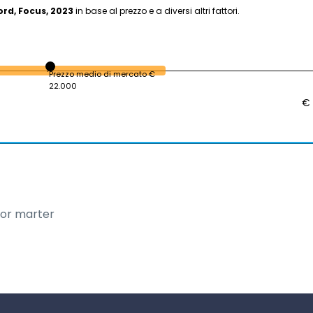
ord, Focus, 2023
in base al prezzo e a diversi altri fattori.
Prezzo medio di mercato €
22.000
€ 
oor marter