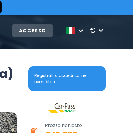
€
ACCESSO
na)
Registrati o accedi come
rivenditore
Prezzo richiesto