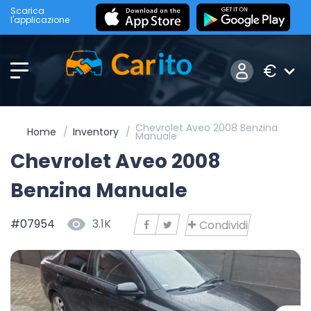
Scarica
l'applicazione
€
Chevrolet Aveo 2008 Benzina
Home
Inventory
Manuale
Chevrolet Aveo 2008
Benzina Manuale
#07954
3.1K
Condividi