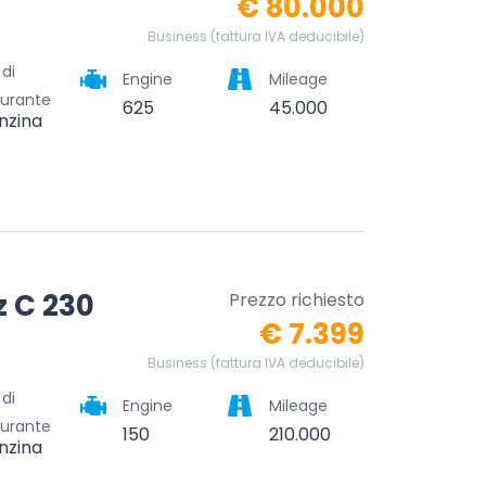
€ 80.000
Business (fattura IVA deducibile)
 di
Engine
Mileage
urante
625
45.000
nzina
 C 230
Prezzo richiesto
€ 7.399
Business (fattura IVA deducibile)
 di
Engine
Mileage
urante
150
210.000
nzina