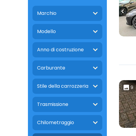
Marchio
Modello
Anno di costruzione
Carburante
Stile della carrozzeria
9
Trasmissione
Chilometraggio