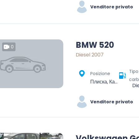
Venditore privato
BMW 520
0
Diesel 2007
Tipo
Posizione
carb
Плиска, Каспичан, Шумен, България
Di
Venditore privato
Volkswagen Go