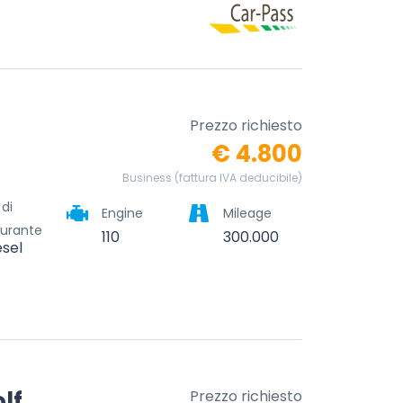
Prezzo richiesto
€ 4.800
Business (fattura IVA deducibile)
 di
Engine
Mileage
urante
110
300.000
esel
lf
Prezzo richiesto