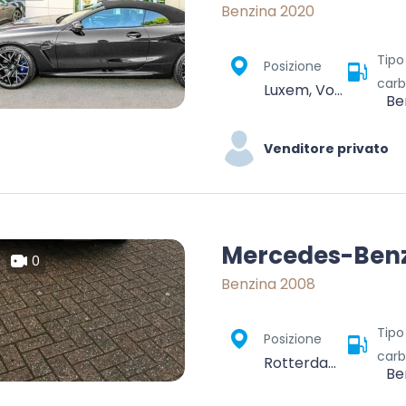
Benzina 2020
Tipo
Posizione
carb
Luxem, Vordereifel, Landkreis Mayen-Koblenz, Rhénanie-Palatinat, Allemagne
Be
Venditore privato
Mercedes-Benz
0
Benzina 2008
Tipo
Posizione
carb
Rotterdam, Zuid-Holland, Nederland
Be