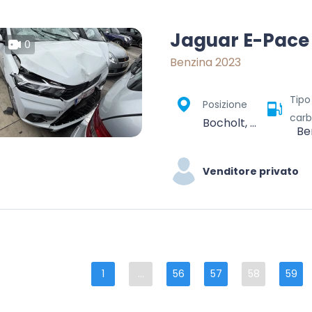
Jaguar E-Pace
0
Benzina 2023
Tipo
Posizione
carb
Bocholt, Maaseik, Limburg, Vlaanderen, 3950, België
Be
Venditore privato
1
...
56
57
58
59