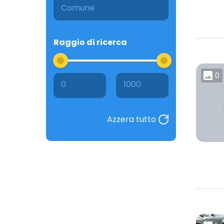
Raggio di ricerca
0
0
1000
Azzera tutto