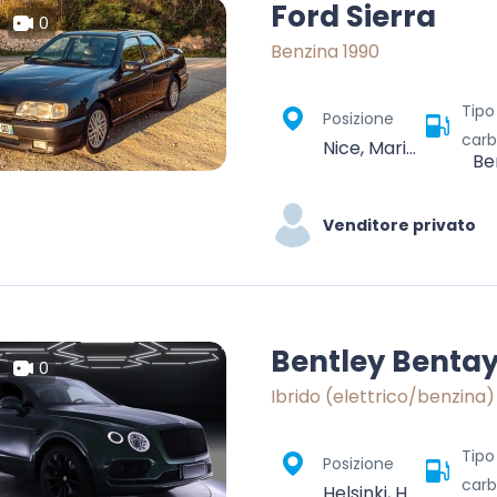
Ford Sierra
0
Benzina 1990
Tipo
Posizione
carb
Nice, Maritime Alps, Provence-Alpes-Côte d'Azur, Metropolitan France, France
Be
Venditore privato
Bentley Benta
0
Ibrido (elettrico/benzina
Tipo
Posizione
carb
Helsinki, Helsinki sub-region, Uusimaa, Mainland Finland, Finland