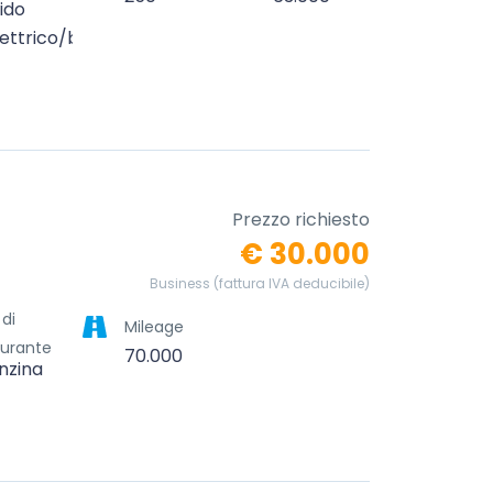
rido
lettrico/benzina)
Prezzo richiesto
€ 30.000
Business (fattura IVA deducibile)
 di
Mileage
urante
70.000
nzina