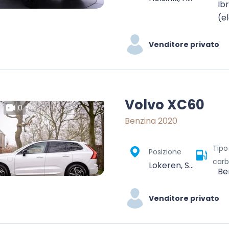
Ib
(e
Venditore privato
Volvo XC60
0
Benzina 2020
Tipo
Posizione
carb
Lokeren, Sint-Niklaas, Oost-Vlaanderen, Vlaanderen, 9160, België
Be
Venditore privato