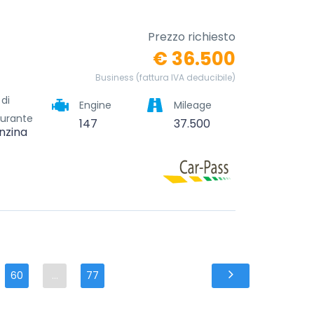
Prezzo richiesto
€ 36.500
Business (fattura IVA deducibile)
 di
Engine
Mileage
urante
147
37.500
nzina
60
...
77