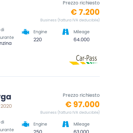
Prezzo richiesto
€ 7.200
Business (fattura IVA deducibile)
 di
Engine
Mileage
urante
220
64.000
nzina
yga
Prezzo richiesto
€ 97.000
) 2020
Business (fattura IVA deducibile)
 di
Engine
Mileage
urante
250
63.000