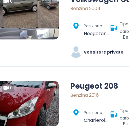
0
Benzina 2004
Tipo
Posizione
carb
Hoogezand, Midden-Groningen, Groningen, Nederland
Be
Venditore privato
Peugeot 208
0
Benzina 2016
Tipo
Posizione
carb
Charleroi, Hainaut, Wallonia, Belgium
Be