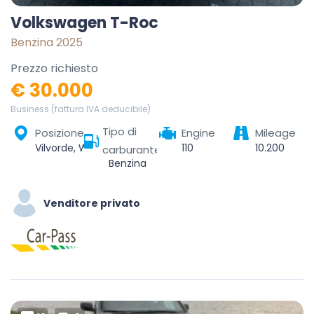
Volkswagen T-Roc
Benzina 2025
Prezzo richiesto
€ 30.000
Business (fattura IVA deducibile)
Tipo di
Posizione
Engine
Mileage
Vilvorde, Wezembeek-Oppem, Hal-Vilvorde, Brabant flamand, Flandre, Belgique
110
10.200
carburante
Benzina
Venditore privato