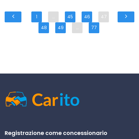
1
...
45
46
47
48
49
...
77
Registrazione come concessionario