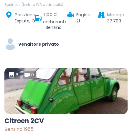
Business (fattura IVA deducibile)
Tipo di
Posizione
Engine
Mileage
Espiute, Oloron-Sainte-Marie, Pyrénées-Atlantiques, Nouvelle-Aquitaine, Metropolitan France, 64390, France
21
37.700
carburante
Benzina
Venditore privato
8
0
Citroen 2CV
Benzina 1985