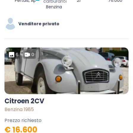
Pertuis, Apt, Vaucluse, Provence-Alpes-Côte d'Azur, Metropolitan France, 84120, France
21
76.000
carburante
Benzina
Venditore privato
6
0
Citroen 2CV
Benzina 1985
Prezzo richiesto
€ 16.600