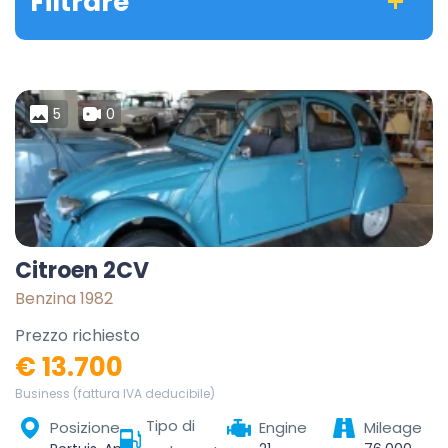
Filtrare
5
0
Citroen 2CV
Benzina 1982
Prezzo richiesto
€ 13.700
Business (fattura IVA deducibile)
Tipo di
Posizione
Engine
Mileage