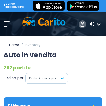
Scarica
l'applicazione
€
Home
Inventory
Auto in vendita
762 partite
Ordina per:
Data: Prima i più nuovi