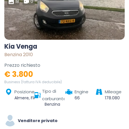
18
0
Kia Venga
Benzina 2010
Prezzo richiesto
€ 3.800
Business (fattura IVA deducibile)
Tipo di
Posizione
Engine
Mileage
Almere, Flevoland, Nederland
66
178.080
carburante
Benzina
Venditore privato