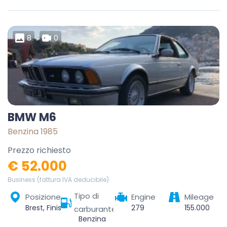
8
0
BMW M6
Benzina 1985
Prezzo richiesto
€ 52.000
Business (fattura IVA deducibile)
Tipo di
Posizione
Engine
Mileage
Brest, Finistère, Brittany, Metropolitan France, 29200, France
279
155.000
carburante
Benzina