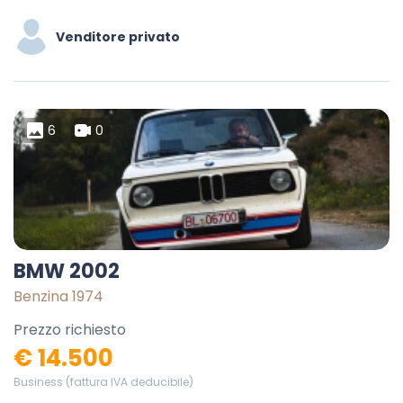
Venditore privato
6
0
BMW 2002
Benzina 1974
Prezzo richiesto
€ 14.500
Business (fattura IVA deducibile)