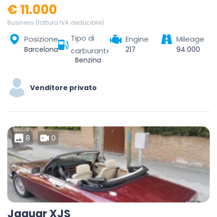
€ 11.000
Business (fattura IVA deducibile)
Tipo di
Posizione
Engine
Mileage
Barcelona, Barcelonès, Barcelona, Catalonia, Spain
217
94.000
carburante
Benzina
Venditore privato
8
0
Jaguar XJS