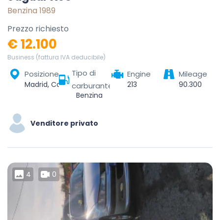
Benzina 1989
Prezzo richiesto
€ 12.100
Business (fattura IVA deducibile)
Tipo di
Posizione
Engine
Mileage
Madrid, Community of Madrid, Spain
213
90.300
carburante
Benzina
Venditore privato
4
0