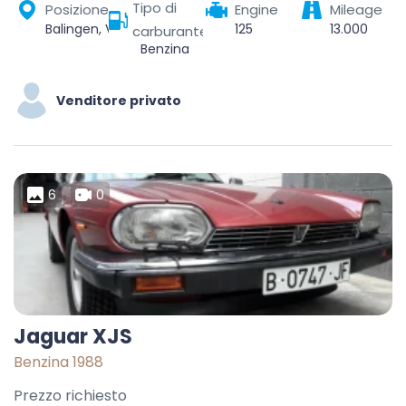
Tipo di
Posizione
Engine
Mileage
Balingen, VVG der Stadt Balingen, Zollernalbkreis, Baden-Württemberg, 72336, Germany
125
13.000
carburante
Benzina
Venditore privato
6
0
Jaguar XJS
Benzina 1988
Prezzo richiesto