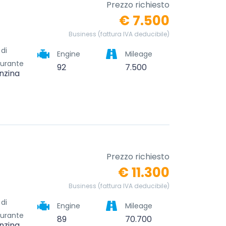
Prezzo richiesto
€ 7.500
Business (fattura IVA deducibile)
 di
Engine
Mileage
urante
92
7.500
nzina
Prezzo richiesto
€ 11.300
Business (fattura IVA deducibile)
 di
Engine
Mileage
urante
89
70.700
nzina