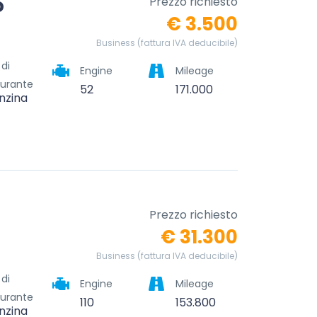
o
Prezzo richiesto
€ 3.500
Business (fattura IVA deducibile)
 di
Engine
Mileage
urante
52
171.000
nzina
Prezzo richiesto
€ 31.300
Business (fattura IVA deducibile)
 di
Engine
Mileage
urante
110
153.800
nzina