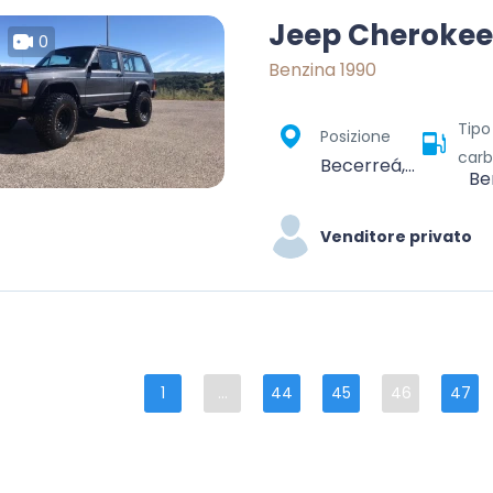
Jeep Cherokee
0
Benzina 1990
Tipo
Posizione
carb
Becerreá, Os Ancares, Lugo, Galicia, Spain
Be
Venditore privato
1
...
44
45
46
47