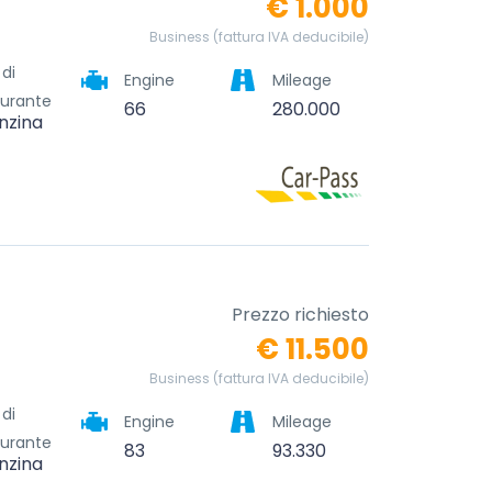
€ 1.000
Business (fattura IVA deducibile)
 di
Engine
Mileage
urante
66
280.000
nzina
Prezzo richiesto
€ 11.500
Business (fattura IVA deducibile)
 di
Engine
Mileage
urante
83
93.330
nzina