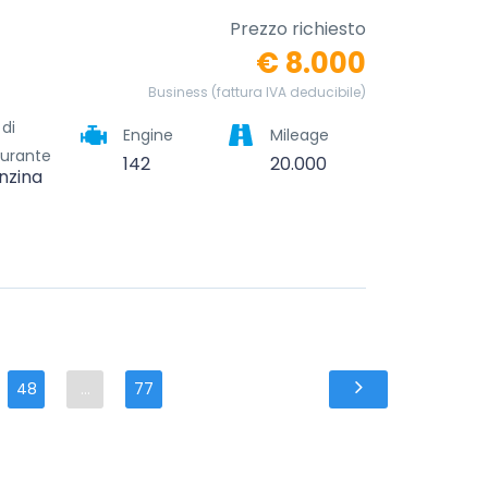
Prezzo richiesto
€ 8.000
Business (fattura IVA deducibile)
 di
Engine
Mileage
urante
142
20.000
nzina
48
...
77