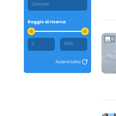
Raggio di ricerca
8
0
1000
Azzera tutto