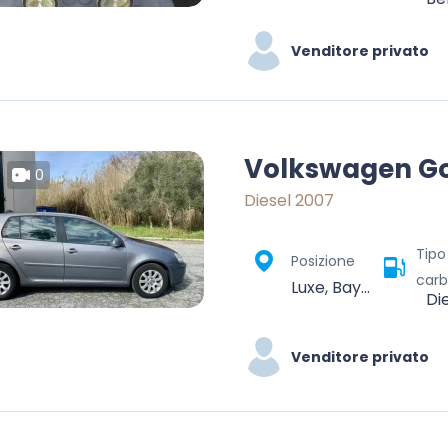
Venditore privato
Volkswagen Go
0
Diesel 2007
Tipo
Posizione
carb
Luxe, Bayonne, Pyrénées-Atlantiques, Nouvelle-Aquitaine, France métropolitaine, 64120, France
Di
Venditore privato