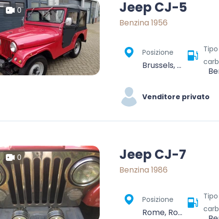
Jeep CJ-5
0
Benzina 1956
Tipo
Posizione
carb
Brussels, Brussels-Capital, Belgium
Be
Venditore privato
Jeep CJ-7
0
Benzina 1986
Tipo
Posizione
carb
Rome, Roma Capitale, Lazio, Italy
Be