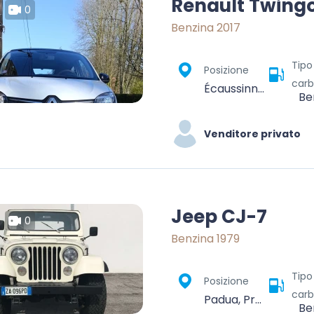
Renault Twing
0
Benzina 2017
Tipo
Posizione
carb
Écaussinnes, Écaussinnes-d'Enghien, Écaussinnes, Soignies, Hainaut, Wallonie, 7190, Belgique
Be
Venditore privato
Jeep CJ-7
0
Benzina 1979
Tipo
Posizione
carb
Padua, Province of Padua, Veneto, 35121-35143, Italy
Be