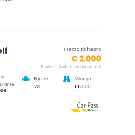
lf
Prezzo richiesto
€ 2.000
Business (fattura IVA deducibile)
 di
Engine
Mileage
urante
73
115.000
esel