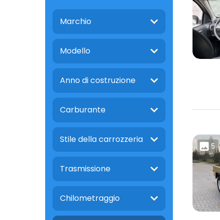
Marchio
Modello
Anno di costruzione
Carburante
Stile della carrozzeria
5
Trasmissione
Chilometraggio