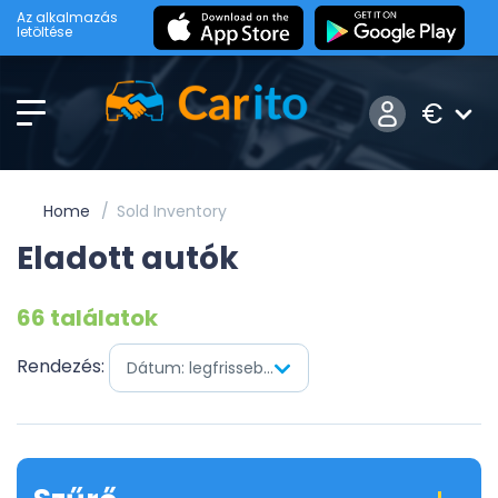
Az alkalmazás
letöltése
€
Home
Sold Inventory
Eladott autók
66 találatok
Rendezés:
Dátum: legfrissebb először