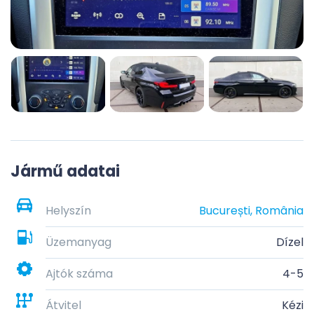
Jármű adatai
Helyszín
București, România
Üzemanyag
Dízel
Ajtók száma
4-5
Átvitel
Kézi