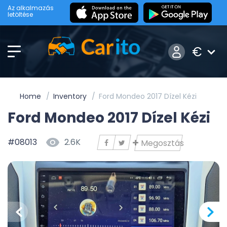
Az alkalmazás
letöltése
€
Home
Inventory
Ford Mondeo 2017 Dízel Kézi
Ford Mondeo 2017 Dízel Kézi
#08013
2.6K
Megosztás