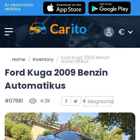
Az alkalmazás
letöltése
€
Ford Kuga 2009 Benzin
Home
Inventory
Automatikus
Ford Kuga 2009 Benzin
Automatikus
#07681
4.3K
Megosztás