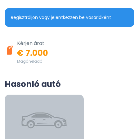
Regisztráljon vagy jelentkezzen be vásárlóként
Kérjen árat
€ 7.000
Magáneladó
Hasonló autó