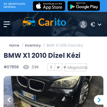
Az alkalmazás
letöltése
€
Home
Inventory
BMW X1 2010 Dízel Kézi
BMW X1 2010 Dízel Kézi
#07859
3.9K
Megosztás