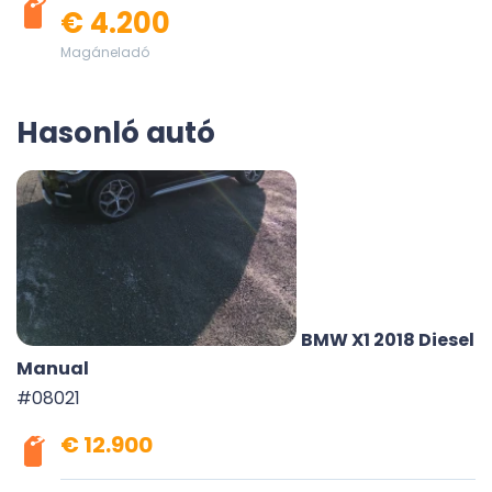
€ 4.200
Magáneladó
Hasonló autó
BMW X1 2018 Diesel
Manual
#08021
€ 12.900