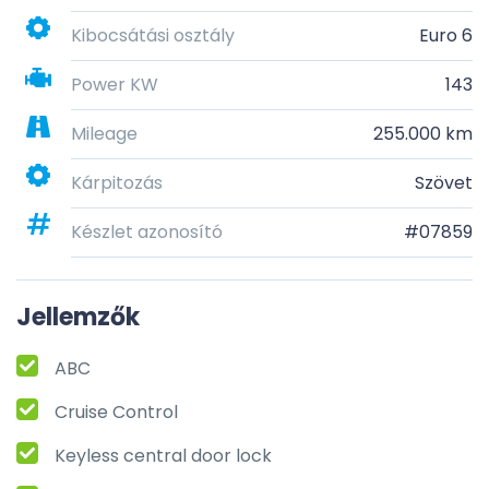
Kibocsátási osztály
Euro 6
Power KW
143
Mileage
255.000 km
Kárpitozás
Szövet
Készlet azonosító
#07859
Jellemzők
ABC
Cruise Control
Keyless central door lock