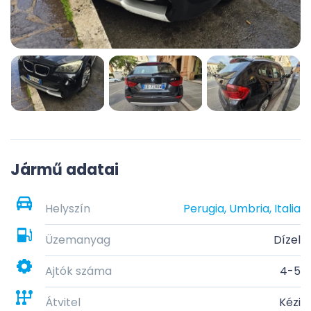
Jármű adatai
Helyszín
Perugia, Umbria, Italia
Üzemanyag
Dízel
Ajtók száma
4-5
Átvitel
Kézi