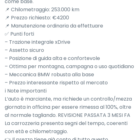
come base.

📌 Chilometraggio: 253.000 km

📌 Prezzo richiesto: €4200

📌 Manutenzione ordinaria da effettuare

✅ Punti forti

– Trazione integrale xDrive

– Assetto sicuro

– Posizione di guida alta e confortevole

– Ottima per montagna, campagna o uso quotidiano

– Meccanica BMW robusta alla base

– Prezzo interessante rispetto al mercato

ℹ️ Note importanti

L’auto è marciante, ma richiede un controllo/mezza 
giornata in officina per essere rimessa al 100%, oltre 
al normale tagliando. REVISIONE PASSATA 3 MESI FA

La carrozzeria presenta segni del tempo, coerenti 
con età e chilometraggio.

👉 Il prezzo tiene già conto di tutto questo.
