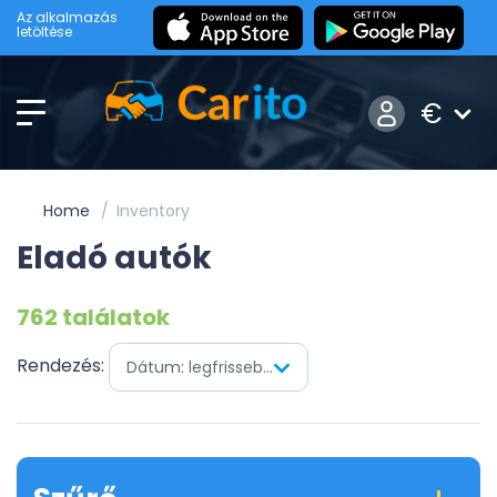
Az alkalmazás
letöltése
€
Home
Inventory
Eladó autók
762 találatok
Rendezés:
Dátum: legfrissebb először